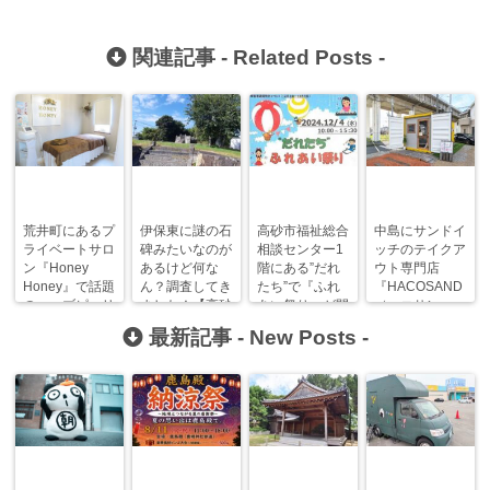
関連記事 -
Related Posts
-
荒井町にあるプ
伊保東に謎の石
高砂市福祉総合
中島にサンドイ
ライベートサロ
碑みたいなのが
相談センター1
ッチのテイクア
ン『Honey
あるけど何な
階にある”だれ
ウト専門店
Honey』で話題
ん？調査してき
たち”で『ふれ
『HACOSAND
のハーブピーリ
ました！【高砂
あい祭り』が開
（ハコサン
ングが受けられ
まにあ調査隊】
催されます！
ド）』がオープ
最新記事 -
New Posts
-
ます！
ンします！