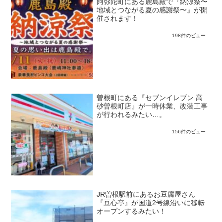
阿弥陀町にある鹿島殿で『納涼祭〜
地域とつながる夏の感謝祭〜』が開
催されます！
198件のビュー
曽根町にある『セブンイレブン 高
砂曽根町店』が一時休業、改装工事
が行われるみたい…。
156件のビュー
JR曽根駅前にあるお豆腐屋さん
『豆心亭』が国道2号線沿いに移転
オープンするみたい！