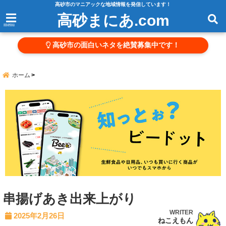
高砂市のマニアックな地域情報を発信しています！
高砂まにあ.com
menu
高砂市の面白いネタを絶賛募集中です！
ホーム
串揚げあき出来上がり
WRITER
2025年2月26日
ねこえもん