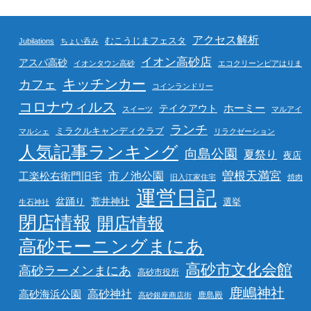
アクセス解析
むこうじまフェスタ
Jubilations
ちょい呑み
イオン高砂店
アスパ高砂
イオンタウン高砂
エコクリーンピアはりま
キッチンカー
カフェ
コインランドリー
コロナウィルス
ホーミー
テイクアウト
スイーツ
マルアイ
ランチ
ミラクルキャンディクラブ
マルシェ
リラクゼーション
人気記事ランキング
向島公園
夏祭り
夜店
曽根天満宮
市ノ池公園
工楽松右衛門旧宅
旧入江家住宅
焼肉
運営日記
盆踊り
荒井神社
選挙
生石神社
閉店情報
開店情報
高砂モーニングまにあ
高砂市文化会館
高砂ラーメンまにあ
高砂市役所
鹿嶋神社
高砂海浜公園
高砂神社
鹿島殿
高砂銀座商店街