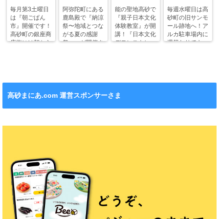
毎月第3土曜日
阿弥陀町にある
能の聖地高砂で
毎週水曜日は高
は『朝ごぱん
鹿島殿で『納涼
『親子日本文化
砂町の旧サンモ
市』開催です！
祭〜地域とつな
体験教室』が開
ール跡地へ！ア
高砂町の銀座商
がる夏の感謝
講！『日本文化
ルカ駐車場内に
店街には朝から
祭〜』が開催さ
デモンストレー
週替わりでキッ
ワクワクがいっ
れます！
ション』も！
チンカー！
ぱい！
高砂まにあ.com 運営スポンサーさま