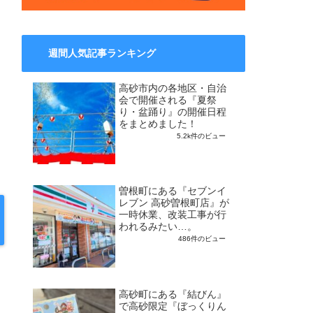
週間人気記事ランキング
高砂市内の各地区・自治
会で開催される『夏祭
り・盆踊り』の開催日程
をまとめました！
5.2k件のビュー
曽根町にある『セブンイ
レブン 高砂曽根町店』が
一時休業、改装工事が行
われるみたい…。
486件のビュー
高砂町にある『結びん』
で高砂限定『ぼっくりん