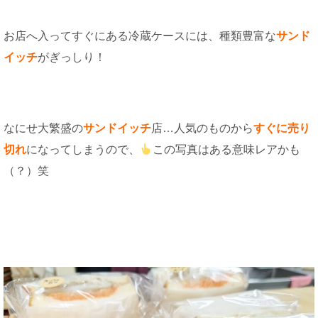
お店へ入ってすぐにある冷蔵ケースには、種類豊富な
サンド
イッチ
がぎっしり！
なにせ大繁盛の
サンドイッチ
店…人気のものから
すぐに売り
切れ
になってしまうので、
この写真はある意味レアかも
（？）笑