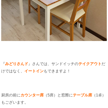
『
みどりさんド
』さんでは、サンドイッチの
テイク
アウト
だ
けではなく、
イートイン
もできますよ！
厨房の前に
カウンター席
（5席）と窓際に
テーブル席
（1卓）
もございます。