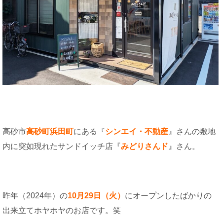
高砂市
高砂町浜田町
にある『
シンエイ・不動産
』さんの敷地
内に突如現れたサンドイッチ店『
みどりさんド
』さん。
昨年（2024年）の
10月29日（火）
にオープンしたばかりの
出来立てホヤホヤのお店です。笑