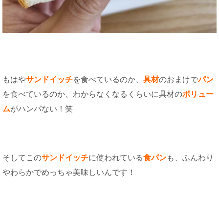
もはや
サンドイッチ
を食べているのか、
具材
のおまけで
パン
を食べているのか、わからなくなるくらいに具材の
ボリュー
ム
がハンパない！笑
そしてこの
サンドイッチ
に使われている
食パン
も、ふんわり
やわらかでめっちゃ美味しいんです！