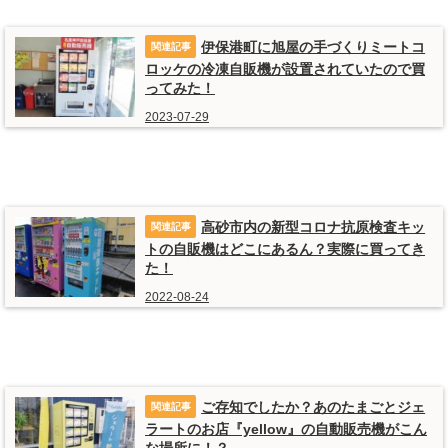
伊保港町に旭屋の手づくりミートコ
ロッケの冷凍自販機が設置されていたので買
ってみた！
2023-07-29
高砂市内の新型コロナ抗原検査キッ
トの自販機はどこにあるん？実際に買ってき
た！
2022-08-24
ご存知でしたか？あのたまごとジェ
ラートのお店『yellow』の自動販売機がこん