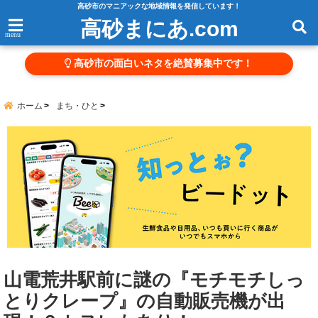
高砂市のマニアックな地域情報を発信しています！
高砂まにあ.com
menu
高砂市の面白いネタを絶賛募集中です！
ホーム
まち・ひと
山電荒井駅前に謎の『モチモチしっ
とりクレープ』の自動販売機が出