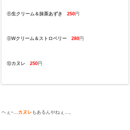
⑧
生クリーム＆抹茶あずき
250
円
⑨
Wクリーム＆ストロベリー
280
円
⑩
カヌレ
250
円
ヘぇ~…
カヌレ
もあるんやねぇ…。