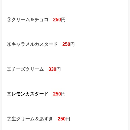
③
クリーム＆チョコ
250
円
④
キャラメルカスタード
250
円
⑤
チーズクリーム
330
円
⑥
レモンカスタード
250
円
⑦
生クリーム＆あずき
250
円