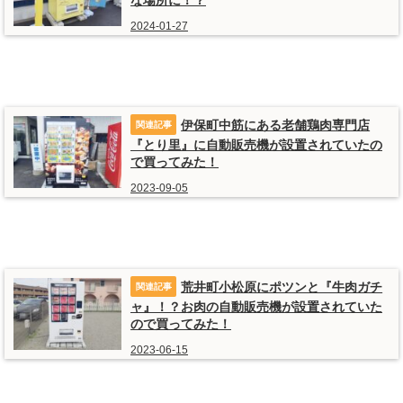
な場所に！？
2024-01-27
伊保町中筋にある老舗鶏肉専門店
『とり里』に自動販売機が設置されていたの
で買ってみた！
2023-09-05
荒井町小松原にポツンと『牛肉ガチ
ャ』！？お肉の自動販売機が設置されていた
ので買ってみた！
2023-06-15