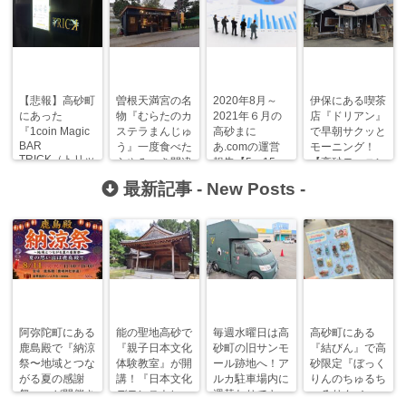
【悲報】高砂町
曽根天満宮の名
2020年8月～
伊保にある喫茶
にあった
物『むらたのカ
2021年６月の
店『ドリアン』
『1coin Magic
ステラまんじゅ
高砂まに
で早朝サクッと
BAR
う』一度食べた
あ.comの運営
モーニング！
TRICK（トリッ
らやみつき間違
報告【5～15ヶ
【高砂モーニン
ク）』が閉店し
いなし！
月目=暗黒の時
グまにあ】
最新記事 -
New Posts
-
ていた…。
代】
阿弥陀町にある
能の聖地高砂で
毎週水曜日は高
高砂町にある
鹿島殿で『納涼
『親子日本文化
砂町の旧サンモ
『結びん』で高
祭〜地域とつな
体験教室』が開
ール跡地へ！ア
砂限定『ぼっく
がる夏の感謝
講！『日本文化
ルカ駐車場内に
りんのちゅるち
祭〜』が開催さ
デモンストレー
週替わりでキッ
ゅるりん♪シー