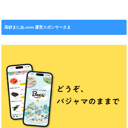
れます！
ション』も！
チンカー！
ル』が新発売！
高砂まにあ.com 運営スポンサーさま