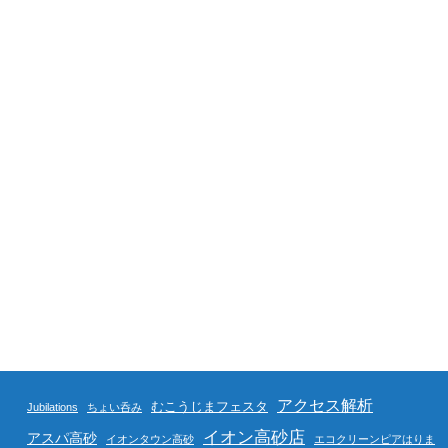
アクセス解析
むこうじまフェスタ
Jubilations
ちょい呑み
イオン高砂店
アスパ高砂
イオンタウン高砂
エコクリーンピアはりま