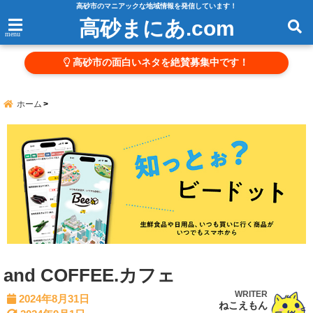
高砂市のマニアックな地域情報を発信しています！
高砂まにあ.com
menu
高砂市の面白いネタを絶賛募集中です！
ホーム
and COFFEE.カフェ
WRITER
2024年8月31日
ねこえもん