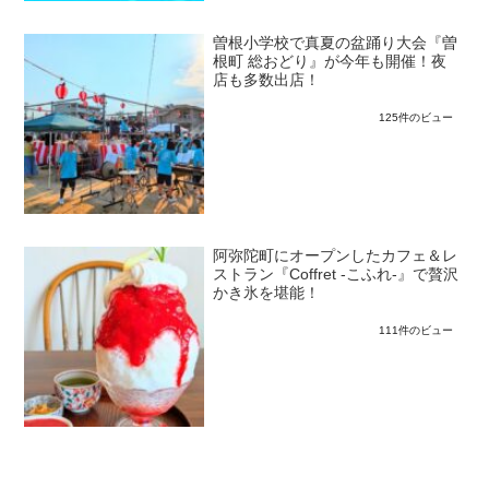
曽根小学校で真夏の盆踊り大会『曽
根町 総おどり』が今年も開催！夜
店も多数出店！
125件のビュー
阿弥陀町にオープンしたカフェ＆レ
ストラン『Coffret -こふれ-』で贅沢
かき氷を堪能！
111件のビュー