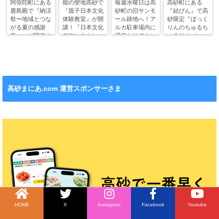
阿弥陀町にある
能の聖地高砂で
毎週水曜日は高
高砂町にある
鹿島殿で『納涼
『親子日本文化
砂町の旧サンモ
『結びん』で高
祭〜地域とつな
体験教室』が開
ール跡地へ！ア
砂限定『ぼっく
がる夏の感謝
講！『日本文化
ルカ駐車場内に
りんのちゅるち
祭〜』が開催さ
デモンストレー
週替わりでキッ
ゅるりん♪シー
れます！
ション』も！
チンカー！
ル』が新発売！
高砂まにあ.com 運営スポンサーさま
HOME
X
Instagram
Facebook
Youtube