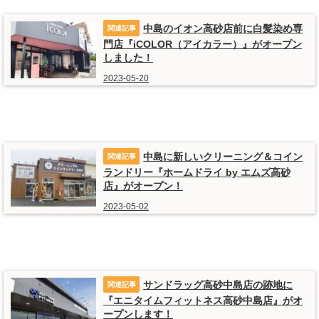
中島のイオン高砂店前に白髪染め専
門店『iCOLOR（アイカラー）』がオープン
しました！
2023-05-20
中島に新しいクリーニング＆コイン
ランドリー『ホームドライ by エムズ高砂
店』がオープン！
2023-05-02
サンドラッグ高砂中島店の跡地に
『エニタイムフィットネス高砂中島店』がオ
ープンします！