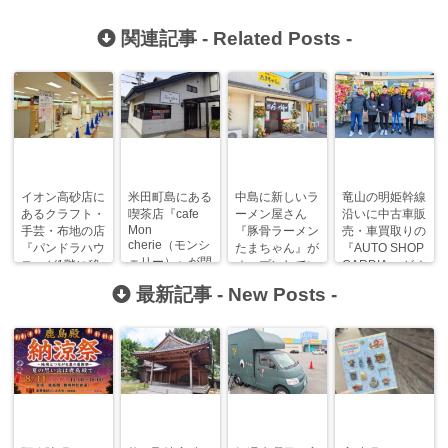
関連記事 -
Related Posts
-
イオン高砂店に
米田町島にある
中島に新しいラ
竜山の明姫幹線
あるクラフト・
喫茶店『cafe
ーメン屋さん
沿いに中古車販
Mon
手芸・布地の店
『豚骨ラーメン
売・車買取りの
cherie（モンシ
『パンドラハウ
たまちゃん』が
『AUTO SHOP
ェリー）』が閉
ス』が1階に移
オープンしてい
CARDIA 』がオ
店していた！
設されていま
ます！
ープン！
最新記事 -
New Posts
-
す！