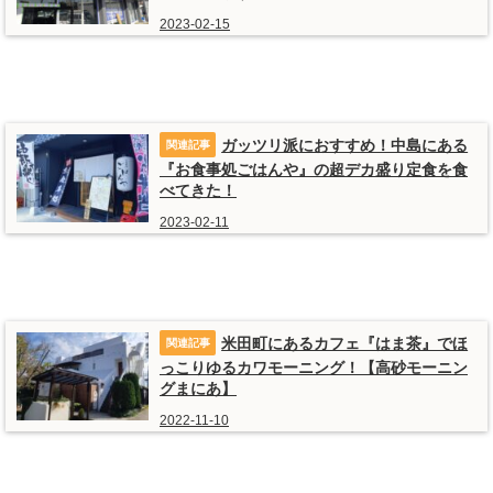
2023-02-15
ガッツリ派におすすめ！中島にある
『お食事処ごはんや』の超デカ盛り定食を食
べてきた！
2023-02-11
米田町にあるカフェ『はま茶』でほ
っこりゆるカワモーニング！【高砂モーニン
グまにあ】
2022-11-10