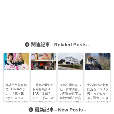
関連記事 -
Related Posts
-
高砂市文化会館
山電高砂駅前に
向島公園にあっ
生石神社の北側
でBAN-BANラ
お好み焼き＆
た『青年の家』
にある『ゴリラ
ジオ『花＊花
BAR『まほう
の解体が終了…
岩』って知って
Style』の初の
のてっぱん』が
跡地の現在の姿
る？調査してき
公開収録ライブ
オープンしまし
はどうなってい
ました！【高砂
が開催されま
た！
る？？
まにあ調査隊】
最新記事 -
New Posts
-
す！