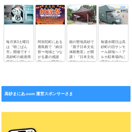
毎月第3土曜日
阿弥陀町にある
能の聖地高砂で
毎週水曜日は高
は『朝ごぱん
鹿島殿で『納涼
『親子日本文化
砂町の旧サンモ
市』開催です！
祭〜地域とつな
体験教室』が開
ール跡地へ！ア
高砂町の銀座商
がる夏の感謝
講！『日本文化
ルカ駐車場内に
店街には朝から
祭〜』が開催さ
デモンストレー
週替わりでキッ
ワクワクがいっ
れます！
ション』も！
チンカー！
ぱい！
高砂まにあ.com 運営スポンサーさま