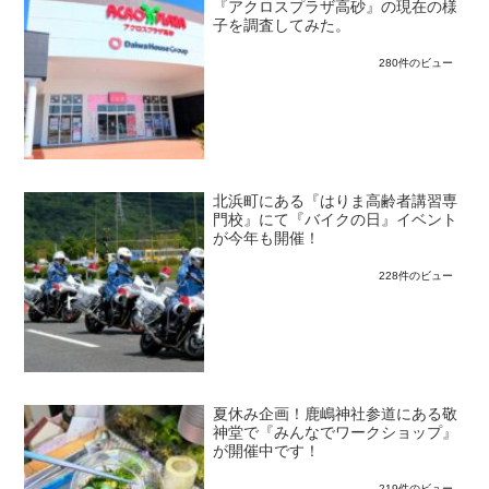
『アクロスプラザ高砂』の現在の様
子を調査してみた。
280件のビュー
北浜町にある『はりま高齢者講習専
門校』にて『バイクの日』イベント
が今年も開催！
228件のビュー
夏休み企画！鹿嶋神社参道にある敬
神堂で『みんなでワークショップ』
が開催中です！
219件のビュー