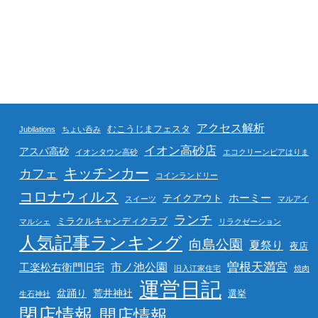
アクセス解析
むこうじまフェスタ
Jubilations
ちょい呑み
イオン高砂店
アスパ高砂
イオンタウン高砂
エコクリーンピアはりま
キッチンカー
カフェ
コインランドリー
コロナウィルス
ホーミー
テイクアウト
スイーツ
マルアイ
ランチ
ミラクルキャンディクラブ
マルシェ
リラクゼーション
人気記事ランキング
向島公園
夏祭り
夜店
曽根天満宮
市ノ池公園
工楽松右衛門旧宅
旧入江家住宅
焼肉
運営日記
盆踊り
荒井神社
選挙
生石神社
閉店情報
開店情報