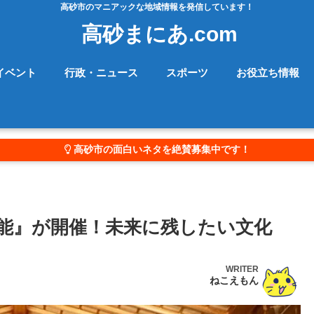
高砂市のマニアックな地域情報を発信しています！
高砂まにあ.com
イベント
行政・ニュース
スポーツ
お役立ち情報
高砂市の面白いネタを絶賛募集中です！
能』が開催！未来に残したい文化
WRITER
ねこえもん