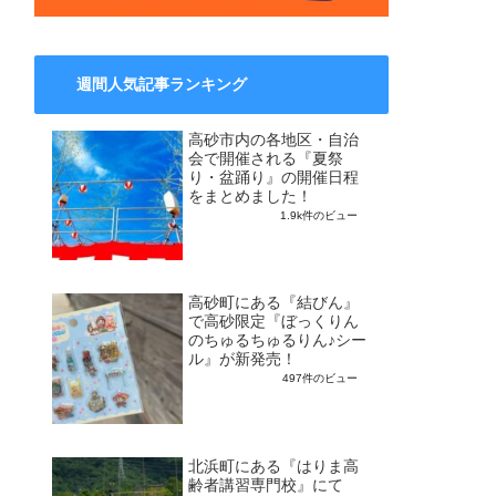
週間人気記事ランキング
高砂市内の各地区・自治
会で開催される『夏祭
り・盆踊り』の開催日程
をまとめました！
1.9k件のビュー
高砂町にある『結びん』
で高砂限定『ぼっくりん
のちゅるちゅるりん♪シー
ル』が新発売！
497件のビュー
北浜町にある『はりま高
齢者講習専門校』にて