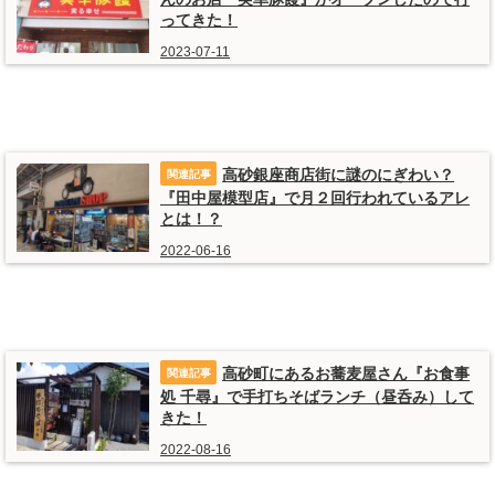
ってきた！
2023-07-11
高砂銀座商店街に謎のにぎわい？
『田中屋模型店』で月２回行われているアレ
とは！？
2022-06-16
高砂町にあるお蕎麦屋さん『お食事
処 千尋』で手打ちそばランチ（昼呑み）して
きた！
2022-08-16