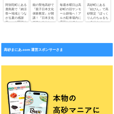
阿弥陀町にある
能の聖地高砂で
毎週水曜日は高
高砂町にある
鹿島殿で『納涼
『親子日本文化
砂町の旧サンモ
『結びん』で高
祭〜地域とつな
体験教室』が開
ール跡地へ！ア
砂限定『ぼっく
がる夏の感謝
講！『日本文化
ルカ駐車場内に
りんのちゅるち
祭〜』が開催さ
デモンストレー
週替わりでキッ
ゅるりん♪シー
れます！
ション』も！
チンカー！
ル』が新発売！
高砂まにあ.com 運営スポンサーさま