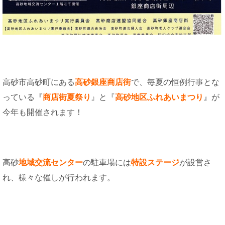
高砂市高砂町にある
高砂銀座商店街
で、毎夏の恒例行事とな
っている『
商店街夏祭り
』と『
高砂地区ふれあいまつり
』が
今年も開催されます！
高砂
地域交流センター
の駐車場には
特設ステージ
が設営さ
れ、様々な催しが行われます。