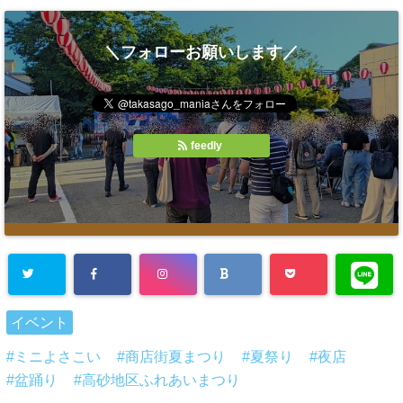
＼フォローお願いします／
feedly
イベント
ミニよさこい
商店街夏まつり
夏祭り
夜店
盆踊り
高砂地区ふれあいまつり