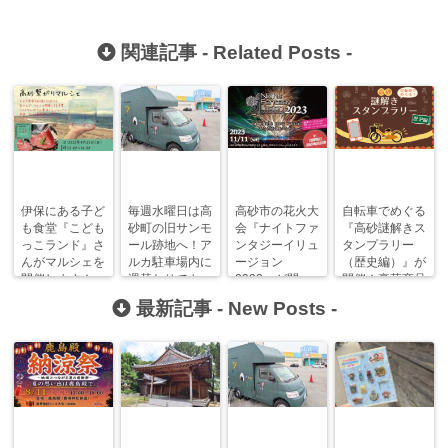
関連記事 -
Related Posts
-
伊保にある子ど
毎週水曜日は高
高砂市の花火大
自転車でめぐる
も食堂『こども
砂町の旧サンモ
会『ナイトファ
『高砂謎解きス
っこランド』さ
ール跡地へ！ア
ンタジーイリュ
タンプラリー
んがマルシェを
ルカ駐車場内に
ージョン
（歴史編）』が
開催します！
週替わりでキッ
2023』が開
開催！豪華商品
【特典あり】
チンカー！
催！【終了しま
が当たるか
最新記事 -
New Posts
-
した】
も！？