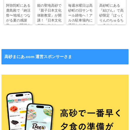
阿弥陀町にある
能の聖地高砂で
毎週水曜日は高
高砂町にある
鹿島殿で『納涼
『親子日本文化
砂町の旧サンモ
『結びん』で高
祭〜地域とつな
体験教室』が開
ール跡地へ！ア
砂限定『ぼっく
がる夏の感謝
講！『日本文化
ルカ駐車場内に
りんのちゅるち
祭〜』が開催さ
デモンストレー
週替わりでキッ
ゅるりん♪シー
れます！
ション』も！
チンカー！
ル』が新発売！
高砂まにあ.com 運営スポンサーさま