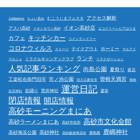
アクセス解析
むこうじまフェスタ
Jubilations
ちょい呑み
イオン高砂店
アスパ高砂
イオンタウン高砂
エコクリーンピアはりま
キッチンカー
カフェ
コインランドリー
コロナウィルス
ホーミー
テイクアウト
スイーツ
マルアイ
ランチ
ミラクルキャンディクラブ
マルシェ
リラクゼーション
人気記事ランキング
向島公園
夏祭り
夜店
曽根天満宮
市ノ池公園
工楽松右衛門旧宅
旧入江家住宅
焼肉
運営日記
盆踊り
荒井神社
選挙
生石神社
閉店情報
開店情報
高砂モーニングまにあ
高砂市文化会館
高砂ラーメンまにあ
高砂市役所
鹿嶋神社
高砂海浜公園
高砂神社
鹿島殿
高砂銀座商店街