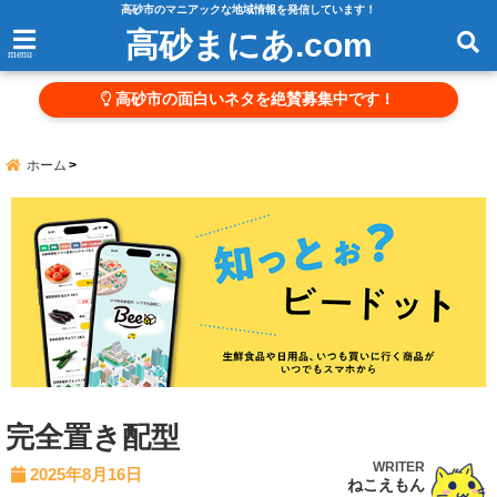
高砂市のマニアックな地域情報を発信しています！
高砂まにあ.com
menu
高砂市の面白いネタを絶賛募集中です！
ホーム
完全置き配型
WRITER
2025年8月16日
ねこえもん