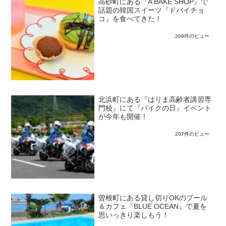
高砂町にある『A BAKE SHOP』で
話題の韓国スイーツ『ドバイチョ
コ』を食べてきた！
209件のビュー
北浜町にある『はりま高齢者講習専
門校』にて『バイクの日』イベント
が今年も開催！
207件のビュー
曽根町にある貸し切りOKのプール
＆カフェ『BLUE OCEAN』で夏を
思いっきり楽しもう！