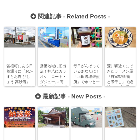
関連記事 -
Related Posts
-
曽根町にある日
播磨地域に初出
毎日がんばって
荒井駅近くにで
笠通りに『おか
店！神爪にカラ
いるあなたに！
きたラーメン屋
ずとお肉 びし
オケ『コート・
『上田珈琲焙煎
『自家製麺 鴨
ょう 高砂店』
ダジュール 高
所』でホッと一
と煮干し』で絶
がオープンして
砂店』がオープ
息…いかがでし
妙スープを堪
います！
ンします！
ょうか？
能！【高砂ラー
最新記事 -
New Posts
-
メンまにあ】