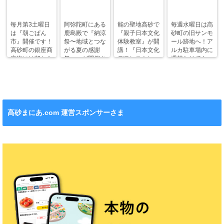
毎月第3土曜日
阿弥陀町にある
能の聖地高砂で
毎週水曜日は高
は『朝ごぱん
鹿島殿で『納涼
『親子日本文化
砂町の旧サンモ
市』開催です！
祭〜地域とつな
体験教室』が開
ール跡地へ！ア
高砂町の銀座商
がる夏の感謝
講！『日本文化
ルカ駐車場内に
店街には朝から
祭〜』が開催さ
デモンストレー
週替わりでキッ
ワクワクがいっ
れます！
ション』も！
チンカー！
ぱい！
高砂まにあ.com 運営スポンサーさま