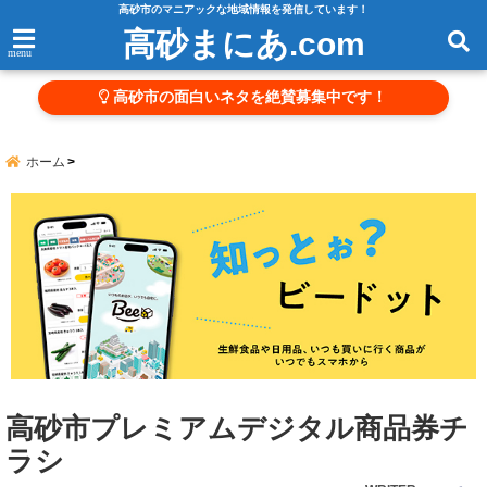
高砂市のマニアックな地域情報を発信しています！
高砂まにあ.com
menu
高砂市の面白いネタを絶賛募集中です！
ホーム
高砂市プレミアムデジタル商品券チ
ラシ