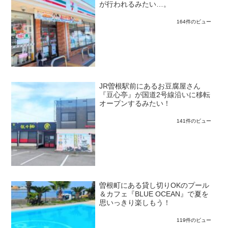
が行われるみたい…。
164件のビュー
JR曽根駅前にあるお豆腐屋さん
『豆心亭』が国道2号線沿いに移転
オープンするみたい！
141件のビュー
曽根町にある貸し切りOKのプール
＆カフェ『BLUE OCEAN』で夏を
思いっきり楽しもう！
119件のビュー