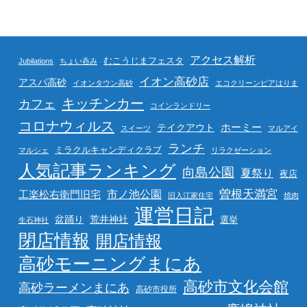
アクセス解析
むこうじまフェスタ
Jubilations
ちょい呑み
イオン高砂店
アスパ高砂
イオンタウン高砂
エコクリーンピアはりま
キッチンカー
カフェ
コインランドリー
コロナウィルス
ホーミー
テイクアウト
スイーツ
マルアイ
ランチ
ミラクルキャンディクラブ
マルシェ
リラクゼーション
人気記事ランキング
向島公園
夏祭り
夜店
曽根天満宮
市ノ池公園
工楽松右衛門旧宅
旧入江家住宅
焼肉
運営日記
盆踊り
荒井神社
選挙
生石神社
閉店情報
開店情報
高砂モーニングまにあ
高砂市文化会館
高砂ラーメンまにあ
高砂市役所