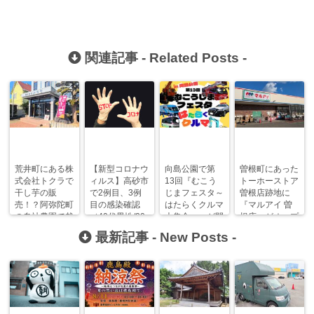
関連記事 -
Related Posts
-
荒井町にある株
【新型コロナウ
向島公園で第
曽根町にあった
式会社トクラで
ィルス】高砂市
13回『むこう
トーホーストア
干し芋の販
で2例目、3例
じまフェスタ～
曽根店跡地に
売！？阿弥陀町
目の感染確認
はたらくクルマ
『マルアイ 曽
の自社農園で栽
（40代男性/20
大集合～』が開
根店』がオープ
培した安納芋使
代男性・4月15
催！飲食ブース
ンします！
最新記事 -
New Posts
-
用！
日）
も！