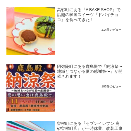
高砂町にある『A BAKE SHOP』で
話題の韓国スイーツ『ドバイチョ
コ』を食べてきた！
214件のビュー
阿弥陀町にある鹿島殿で『納涼祭〜
地域とつながる夏の感謝祭〜』が開
催されます！
183件のビュー
曽根町にある『セブンイレブン 高
砂曽根町店』が一時休業、改装工事