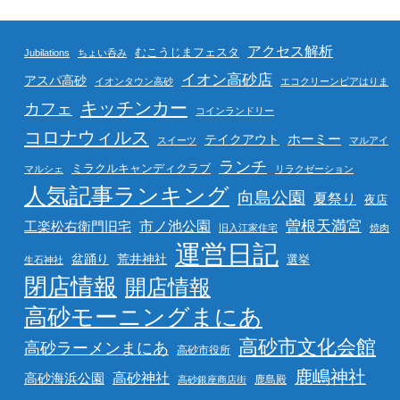
アクセス解析
むこうじまフェスタ
Jubilations
ちょい呑み
イオン高砂店
アスパ高砂
イオンタウン高砂
エコクリーンピアはりま
キッチンカー
カフェ
コインランドリー
コロナウィルス
ホーミー
テイクアウト
スイーツ
マルアイ
ランチ
ミラクルキャンディクラブ
マルシェ
リラクゼーション
人気記事ランキング
向島公園
夏祭り
夜店
曽根天満宮
市ノ池公園
工楽松右衛門旧宅
旧入江家住宅
焼肉
運営日記
盆踊り
荒井神社
選挙
生石神社
閉店情報
開店情報
高砂モーニングまにあ
高砂市文化会館
高砂ラーメンまにあ
高砂市役所
鹿嶋神社
高砂海浜公園
高砂神社
鹿島殿
高砂銀座商店街