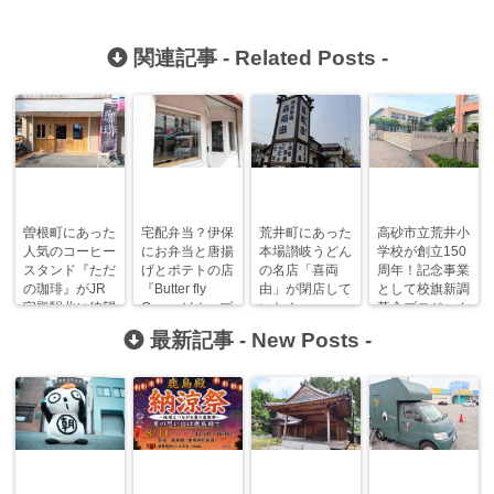
関連記事 -
Related Posts
-
曽根町にあった
宅配弁当？伊保
荒井町にあった
高砂市立荒井小
人気のコーヒー
にお弁当と唐揚
本場讃岐うどん
学校が創立150
スタンド『ただ
げとポテトの店
の名店「喜両
周年！記念事業
の珈琲』がJR
『Butter fly
由」が閉店して
として校旗新調
宝殿駅北に待望
One』がオープ
いた！
募金プロジェク
の移転オープ
ンしています！
トが進行中！
最新記事 -
New Posts
-
ン！