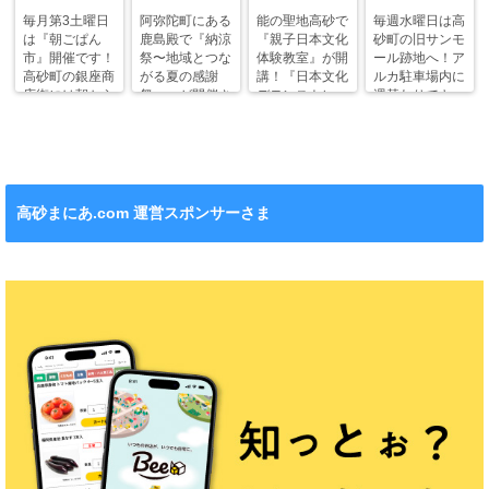
毎月第3土曜日
阿弥陀町にある
能の聖地高砂で
毎週水曜日は高
は『朝ごぱん
鹿島殿で『納涼
『親子日本文化
砂町の旧サンモ
市』開催です！
祭〜地域とつな
体験教室』が開
ール跡地へ！ア
高砂町の銀座商
がる夏の感謝
講！『日本文化
ルカ駐車場内に
店街には朝から
祭〜』が開催さ
デモンストレー
週替わりでキッ
ワクワクがいっ
れます！
ション』も！
チンカー！
ぱい！
高砂まにあ.com 運営スポンサーさま