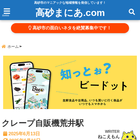
高砂市のマニアックな地域情報を発信しています！
高砂まにあ.com
menu
高砂市の面白いネタを絶賛募集中です！
ホーム
クレープ自販機荒井駅
WRITER
2025年6月13日
ねこえもん