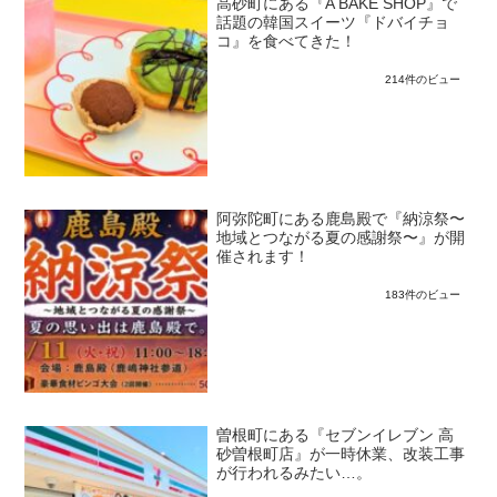
高砂町にある『A BAKE SHOP』で
話題の韓国スイーツ『ドバイチョ
コ』を食べてきた！
214件のビュー
阿弥陀町にある鹿島殿で『納涼祭〜
地域とつながる夏の感謝祭〜』が開
催されます！
183件のビュー
曽根町にある『セブンイレブン 高
砂曽根町店』が一時休業、改装工事
が行われるみたい…。