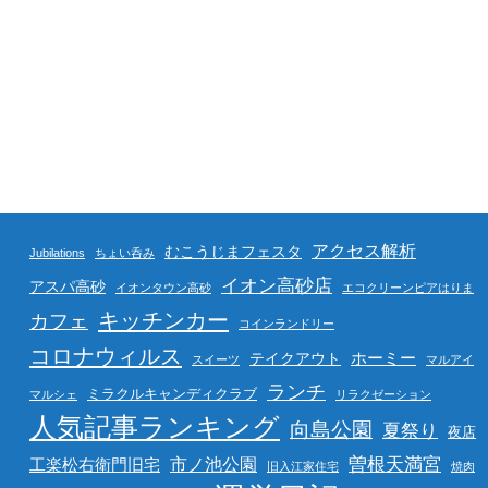
アクセス解析
むこうじまフェスタ
Jubilations
ちょい呑み
イオン高砂店
アスパ高砂
イオンタウン高砂
エコクリーンピアはりま
キッチンカー
カフェ
コインランドリー
コロナウィルス
ホーミー
テイクアウト
スイーツ
マルアイ
ランチ
ミラクルキャンディクラブ
マルシェ
リラクゼーション
人気記事ランキング
向島公園
夏祭り
夜店
曽根天満宮
市ノ池公園
工楽松右衛門旧宅
旧入江家住宅
焼肉