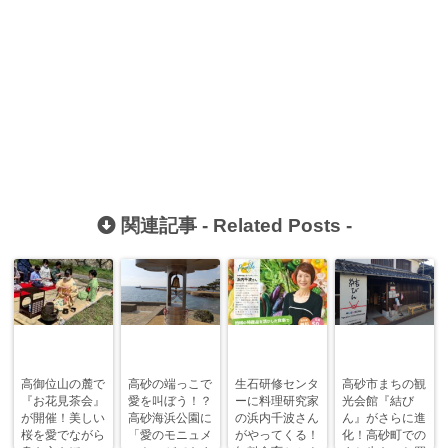
関連記事 -
Related Posts
-
高御位山の麓で
高砂の端っこで
生石研修センタ
高砂市まちの観
『お花見茶会』
愛を叫ぼう！？
ーに料理研究家
光会館『結び
が開催！美しい
高砂海浜公園に
の浜内千波さん
ん』がさらに進
桜を愛でながら
「愛のモニュメ
がやってくる！
化！高砂町での