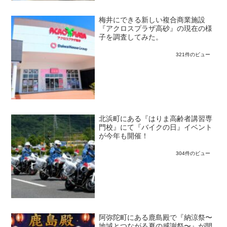
梅井にできる新しい複合商業施設
『アクロスプラザ高砂』の現在の様
子を調査してみた。
321件のビュー
北浜町にある『はりま高齢者講習専
門校』にて『バイクの日』イベント
が今年も開催！
304件のビュー
阿弥陀町にある鹿島殿で『納涼祭〜
地域とつながる夏の感謝祭〜』が開