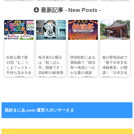
身も心もほっこ
ント」ができま
無料食育セミナ
まち歩き・お買
りと！
した！
ー開催！
い物の拠点に！
最新記事 -
New Posts
-
向島公園で第
毎月第3土曜日
阿弥陀町にある
能の聖地高砂で
15回『むこう
は『朝ごぱん
鹿島殿で『納涼
『親子日本文化
じまフェスタ～
市』開催です！
祭〜地域とつな
体験教室』が開
手持ち花火大会
高砂町の銀座商
がる夏の感謝
講！『日本文化
～』が開催！ふ
店街には朝から
祭〜』が開催さ
デモンストレー
わふわドームや
ワクワクがいっ
れます！
ション』も！
縁日も。
ぱい！
高砂まにあ.com 運営スポンサーさま