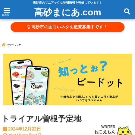
高砂市のマニアックな地域情報を発信しています！
高砂まにあ.com
menu
高砂市の面白いネタを絶賛募集中です！
ホーム
トライアル曽根予定地
WRITER
2024年12月22日
ねこえもん