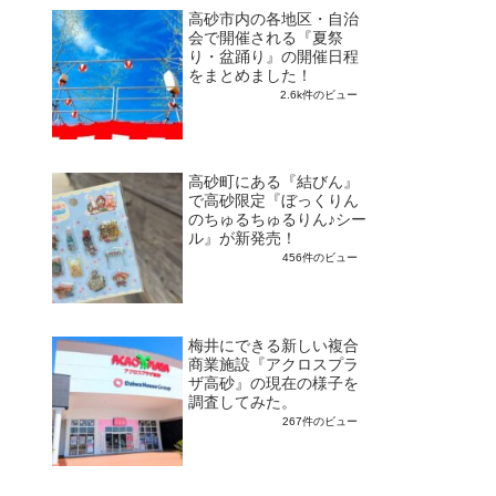
高砂市内の各地区・自治
会で開催される『夏祭
り・盆踊り』の開催日程
をまとめました！
2.6k件のビュー
高砂町にある『結びん』
で高砂限定『ぼっくりん
のちゅるちゅるりん♪シー
ル』が新発売！
456件のビュー
梅井にできる新しい複合
商業施設『アクロスプラ
ザ高砂』の現在の様子を
調査してみた。
267件のビュー