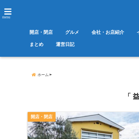
menu
開店・閉店
グルメ
会社・お店紹介
まとめ
運営日記
ホーム
「 
開店・閉店