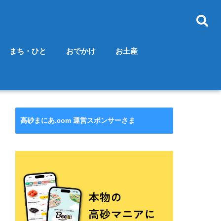
まち・ひと
おでかけ
お土産
高砂まにあ.com 運営スポンサーさま