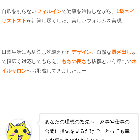
自爪を削らない
フィルイン
で健康を維持しながら、
1級ネイ
リストスト
が計算し尽くした、美しいフォルムを実現！
日常生活にも馴染む洗練された
デザイン
、自然な
長さ出し
ま
で幅広く対応してもらえ、
もちの良さ
も抜群という評判の
ネ
イルサロン
へお邪魔してきましたよー！
あなたの理想の指先へ…家事や仕事の
合間に指先を見るだけで、とっても幸