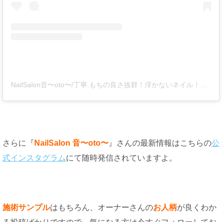
NailSalon音〜oto〜/丁寧.もちの良さ抜群！浮かないネイル！高砂市ネイルサロン(@nailsalon_oto)がシェアした投稿
さらに『
NailSalon 音〜oto〜
』さんの最新情報はこちらの
公
式インスタグラム
にて随時発信されていますよ。
施術サンプル
はもちろん、オーナーさんの
お人柄
が良くわか