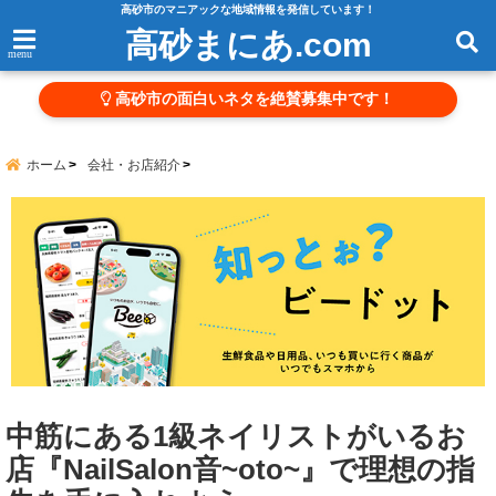
高砂市のマニアックな地域情報を発信しています！
高砂まにあ.com
menu
高砂市の面白いネタを絶賛募集中です！
ホーム
会社・お店紹介
中筋にある1級ネイリストがいるお
店『NailSalon音~oto~』で理想の指