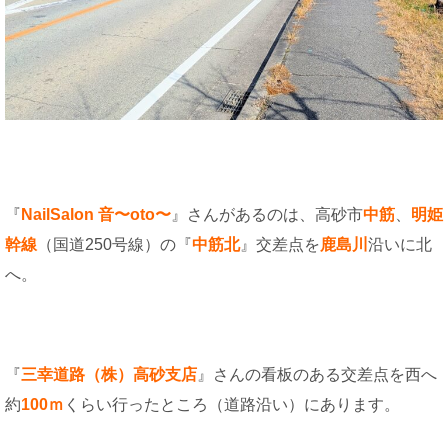
『
NailSalon 音〜oto〜
』さんがあるのは、高砂市
中筋
、
明姫
幹線
（国道250号線）の『
中筋北
』交差点を
鹿島川
沿いに北
へ。
『
三幸道路（株）高砂支店
』さんの看板のある交差点を西へ
約
100ｍ
くらい行ったところ（道路沿い）にあります。