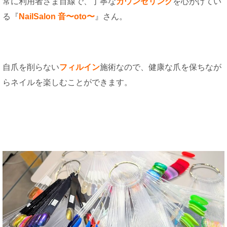
常に利用者さま目線で、丁寧な
カウンセリング
を心がけてい
る『
NailSalon 音〜oto〜
』さん。
自爪を削らない
フィルイン
施術なので、健康な爪を保ちなが
らネイルを楽しむことができます。