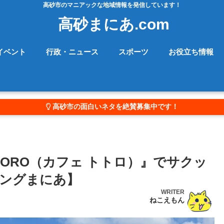
高砂市のマニアックな地域情報を発信しています！
高砂まにあ.com
イベント
行政・ニュース
スポーツ
お役立ち情報
高砂市の面白いネタを絶賛募集中です！
OTORO（カフェ トトロ）』でサクッ
ングまにあ】
WRITER
ねこえもん