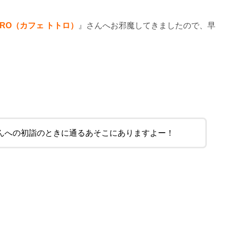
OTORO（カフェ トトロ）
』さんへお邪魔してきましたので、早
んへの初詣のときに通るあそこにありますよー！