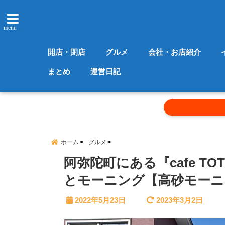
menu
開店・閉店
グルメ
会社・お店紹介
まとめ
運営日記
ホーム
グルメ
阿弥陀町にある『cafe T
とモーニング【高砂モーニ
2022年5月23日
2023年3月2日