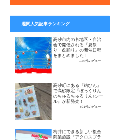
週間人気記事ランキング
高砂市内の各地区・自治
会で開催される『夏祭
り・盆踊り』の開催日程
をまとめました！
1.9k件のビュー
高砂町にある『結びん』
で高砂限定『ぼっくりん
のちゅるちゅるりん♪シー
ル』が新発売！
491件のビュー
梅井にできる新しい複合
商業施設『アクロスプラ