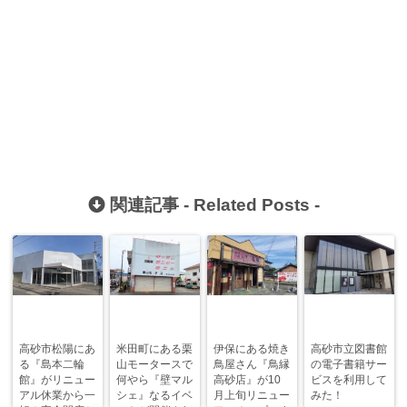
関連記事 -
Related Posts
-
高砂市松陽にあ
米田町にある栗
伊保にある焼き
高砂市立図書館
る『島本二輪
山モータースで
鳥屋さん『鳥縁
の電子書籍サー
館』がリニュー
何やら『壁マル
高砂店』が10
ビスを利用して
アル休業から一
シェ』なるイベ
月上旬リニュー
みた！