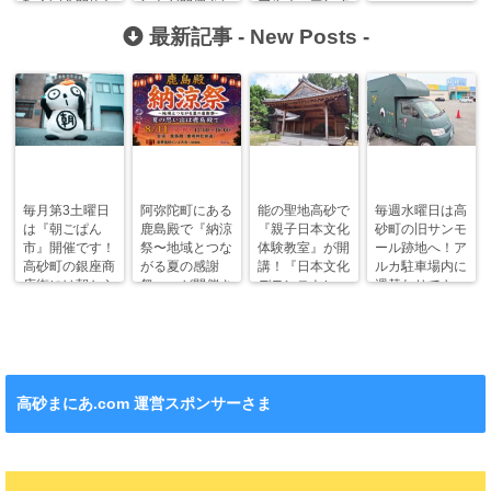
転！完全閉店と
ントが開催され
アルオープンす
なりました！
るみたい！？
るらしい！？
最新記事 -
New Posts
-
毎月第3土曜日
阿弥陀町にある
能の聖地高砂で
毎週水曜日は高
は『朝ごぱん
鹿島殿で『納涼
『親子日本文化
砂町の旧サンモ
市』開催です！
祭〜地域とつな
体験教室』が開
ール跡地へ！ア
高砂町の銀座商
がる夏の感謝
講！『日本文化
ルカ駐車場内に
店街には朝から
祭〜』が開催さ
デモンストレー
週替わりでキッ
ワクワクがいっ
れます！
ション』も！
チンカー！
ぱい！
高砂まにあ.com 運営スポンサーさま