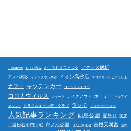
アクセス解析
むこうじまフェスタ
Jubilations
ちょい呑み
イオン高砂店
アスパ高砂
イオンタウン高砂
エコクリーンピアはりま
キッチンカー
カフェ
コインランドリー
コロナウィルス
ホーミー
テイクアウト
スイーツ
マルアイ
ランチ
ミラクルキャンディクラブ
マルシェ
リラクゼーション
人気記事ランキング
向島公園
夏祭り
夜店
曽根天満宮
市ノ池公園
工楽松右衛門旧宅
旧入江家住宅
焼肉