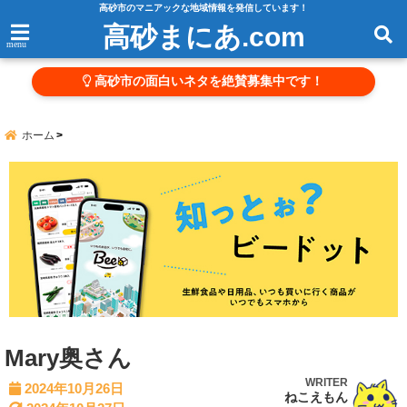
高砂市のマニアックな地域情報を発信しています！
高砂まにあ.com
menu
高砂市の面白いネタを絶賛募集中です！
ホーム
Mary奥さん
WRITER
2024年10月26日
ねこえもん