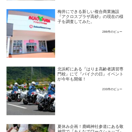
梅井にできる新しい複合商業施設
『アクロスプラザ高砂』の現在の様
子を調査してみた。
286件のビュー
北浜町にある『はりま高齢者講習専
門校』にて『バイクの日』イベント
が今年も開催！
233件のビュー
夏休み企画！鹿嶋神社参道にある敬
神堂で『みんなでワークショップ』