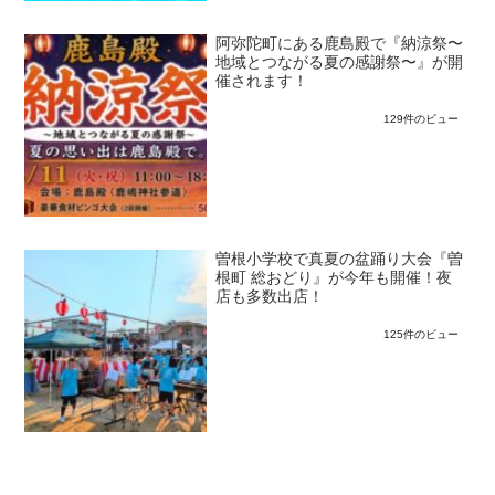
阿弥陀町にある鹿島殿で『納涼祭〜
地域とつながる夏の感謝祭〜』が開
催されます！
129件のビュー
曽根小学校で真夏の盆踊り大会『曽
根町 総おどり』が今年も開催！夜
店も多数出店！
125件のビュー