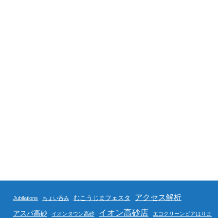
アクセス解析
むこうじまフェスタ
Jubilations
ちょい呑み
イオン高砂店
アスパ高砂
イオンタウン高砂
エコクリーンピアはりま