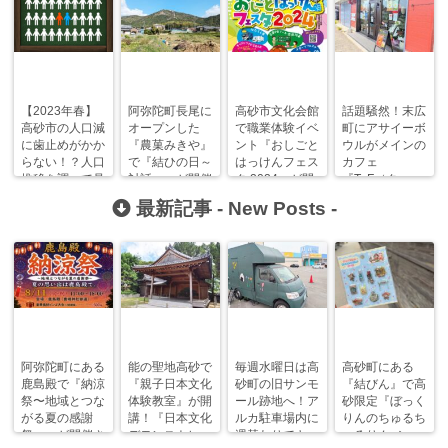
【2023年春】
阿弥陀町長尾に
高砂市文化会館
話題騒然！末広
高砂市の人口減
オープンした
で職業体験イベ
町にアサイーボ
に歯止めがかか
『農菓みきや』
ント『おしごと
ウルがメインの
らない！？人口
で『結ひの日～
はっけんフェス
カフェ
推移を調べて見
対話～』が開催
タ 2024』が開
『TaF（タ
ました！
されます！
催されます！
フ）』がオープ
最新記事 -
New Posts
-
ンしています！
阿弥陀町にある
能の聖地高砂で
毎週水曜日は高
高砂町にある
鹿島殿で『納涼
『親子日本文化
砂町の旧サンモ
『結びん』で高
祭〜地域とつな
体験教室』が開
ール跡地へ！ア
砂限定『ぼっく
がる夏の感謝
講！『日本文化
ルカ駐車場内に
りんのちゅるち
祭〜』が開催さ
デモンストレー
週替わりでキッ
ゅるりん♪シー