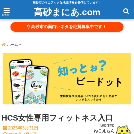
高砂市のマニアックな地域情報を発信しています！
高砂まにあ.com
menu
高砂市の面白いネタを絶賛募集中です！
ホーム
HCS女性専用フィットネス入口
WRITER
2025年3月31日
ねこえもん