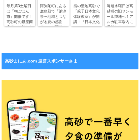
毎月第3土曜日
阿弥陀町にある
能の聖地高砂で
毎週水曜日は高
は『朝ごぱん
鹿島殿で『納涼
『親子日本文化
砂町の旧サンモ
市』開催です！
祭〜地域とつな
体験教室』が開
ール跡地へ！ア
高砂町の銀座商
がる夏の感謝
講！『日本文化
ルカ駐車場内に
店街には朝から
祭〜』が開催さ
デモンストレー
週替わりでキッ
ワクワクがいっ
れます！
ション』も！
チンカー！
ぱい！
高砂まにあ.com 運営スポンサーさま