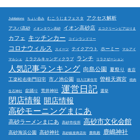
アクセス解析
むこうじまフェスタ
Jubilations
ちょい呑み
イオン高砂店
アスパ高砂
イオンタウン高砂
エコクリーンピアはりま
キッチンカー
カフェ
コインランドリー
コロナウィルス
ホーミー
テイクアウト
スイーツ
マルアイ
ランチ
ミラクルキャンディクラブ
マルシェ
リラクゼーション
人気記事ランキング
向島公園
夏祭り
夜店
曽根天満宮
市ノ池公園
工楽松右衛門旧宅
旧入江家住宅
焼肉
運営日記
盆踊り
荒井神社
選挙
生石神社
閉店情報
開店情報
高砂モーニングまにあ
高砂市文化会館
高砂ラーメンまにあ
高砂市役所
鹿嶋神社
高砂海浜公園
高砂神社
鹿島殿
高砂銀座商店街