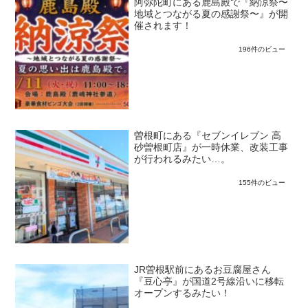
阿弥陀町にある鹿島殿で『納涼祭〜
地域とつながる夏の感謝祭〜』が開
催されます！
196件のビュー
曽根町にある『セブンイレブン 高
砂曽根町店』が一時休業、改装工事
が行われるみたい…。
155件のビュー
JR曽根駅前にあるお豆腐屋さん
『豆心亭』が国道2号線沿いに移転
オープンするみたい！