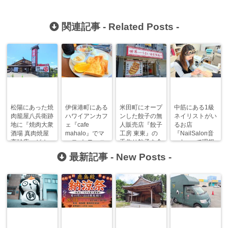
関連記事 -
Related Posts
-
松陽にあった焼
伊保港町にある
米田町にオープ
中筋にある1級
肉籠屋八兵衛跡
ハワイアンカフ
ンした餃子の無
ネイリストがい
地に『焼肉大衆
ェ『cafe
人販売店『餃子
るお店
酒場 真肉焼屋
mahalo』でマ
工房 東東』の
『NailSalon音
高砂店』がオー
ハロ~なモーニ
手作り餃子を食
~oto~』で理想
プンします！
ング！【高砂モ
べてみた！
の指先を手に入
最新記事 -
New Posts
-
ーニングまに
れよう。
あ】