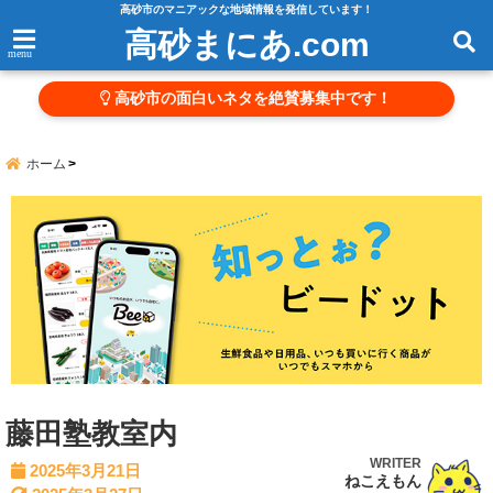
高砂市のマニアックな地域情報を発信しています！
高砂まにあ.com
menu
高砂市の面白いネタを絶賛募集中です！
ホーム
藤田塾教室内
WRITER
2025年3月21日
ねこえもん