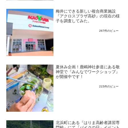
梅井にできる新しい複合商業施設
『アクロスプラザ高砂』の現在の様
子を調査してみた。
267件のビュー
夏休み企画！鹿嶋神社参道にある敬
神堂で『みんなでワークショップ』
が開催中です！
215件のビュー
北浜町にある『はりま高齢者講習専
門校』にて『バイクの日』イベント