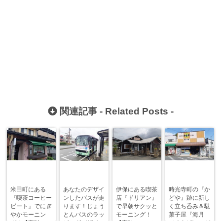
関連記事 -
Related Posts
-
米田町にある
あなたのデザイ
伊保にある喫茶
時光寺町の『か
『喫茶コーヒー
ンしたバスが走
店『ドリアン』
どや』跡に新し
ビート』でにぎ
ります！じょう
で早朝サクッと
く立ち呑み＆駄
やかモーニン
とんバスのラッ
モーニング！
菓子屋『海月