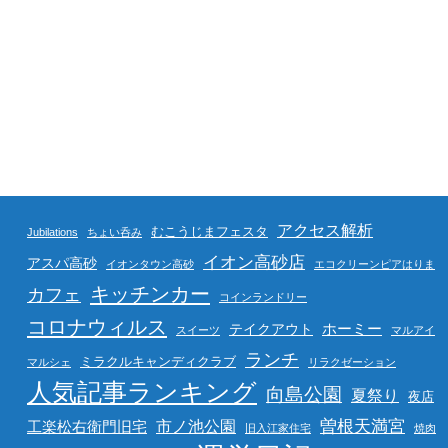
アクセス解析
むこうじまフェスタ
Jubilations
ちょい呑み
イオン高砂店
アスパ高砂
イオンタウン高砂
エコクリーンピアはりま
キッチンカー
カフェ
コインランドリー
コロナウィルス
ホーミー
テイクアウト
スイーツ
マルアイ
ランチ
ミラクルキャンディクラブ
マルシェ
リラクゼーション
人気記事ランキング
向島公園
夏祭り
夜店
曽根天満宮
市ノ池公園
工楽松右衛門旧宅
旧入江家住宅
焼肉