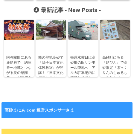
グ！【高砂モー
ピングデザイン
【高砂モーニン
（くらげ）』が
ニングまにあ】
募集中！
グまにあ】
オープンしてい
最新記事 -
New Posts
-
ます！
阿弥陀町にある
能の聖地高砂で
毎週水曜日は高
高砂町にある
鹿島殿で『納涼
『親子日本文化
砂町の旧サンモ
『結びん』で高
祭〜地域とつな
体験教室』が開
ール跡地へ！ア
砂限定『ぼっく
がる夏の感謝
講！『日本文化
ルカ駐車場内に
りんのちゅるち
祭〜』が開催さ
デモンストレー
週替わりでキッ
ゅるりん♪シー
れます！
ション』も！
チンカー！
ル』が新発売！
高砂まにあ.com 運営スポンサーさま