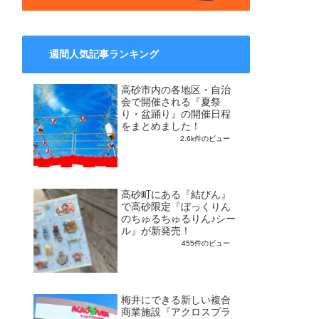
週間人気記事ランキング
高砂市内の各地区・自治
会で開催される『夏祭
り・盆踊り』の開催日程
をまとめました！
2.6k件のビュー
高砂町にある『結びん』
で高砂限定『ぼっくりん
のちゅるちゅるりん♪シー
ル』が新発売！
455件のビュー
梅井にできる新しい複合
商業施設『アクロスプラ