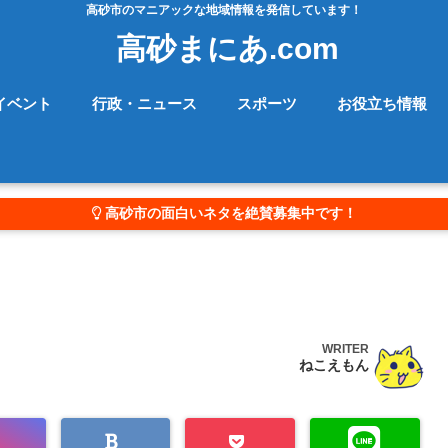
高砂市のマニアックな地域情報を発信しています！
高砂まにあ.com
イベント
行政・ニュース
スポーツ
お役立ち情報
高砂市の面白いネタを絶賛募集中です！
WRITER
ねこえもん