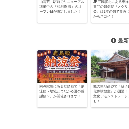
山電荒井駅前でリニューアル
JR宝殿駅北にある東
準備中の『和創作 典』のオ
専門の鍼灸院『メグリ
ープン日が決定しました！
灸』は1本の鍼で改善
からスゴイ！
最新
阿弥陀町にある鹿島殿で『納
能の聖地高砂で『親子
涼祭〜地域とつながる夏の感
化体験教室』が開講！
謝祭〜』が開催されます！
文化デモンストレーシ
も！