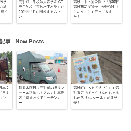
洋医学
高砂町に学校法人森学園ICT
高砂市市ノ池公園で『第55回
ノ鍼
専門学校『高砂松下村塾』が
高砂菊花展覧会』が開催中！
に導く
2024年4月に開校するみた
ということで行ってきまし
い！
た！
記事 -
New Posts
-
日本文
毎週水曜日は高砂町の旧サン
高砂町にある『結びん』で高
『日本
モール跡地へ！アルカ駐車場
砂限定『ぼっくりんのちゅる
ョン』
内に週替わりでキッチンカ
ちゅるりん♪シール』が新発
ー！
売！