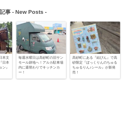
記事 -
New Posts
-
日本文
毎週水曜日は高砂町の旧サン
高砂町にある『結びん』で高
『日本
モール跡地へ！アルカ駐車場
砂限定『ぼっくりんのちゅる
ョン』
内に週替わりでキッチンカ
ちゅるりん♪シール』が新発
ー！
売！