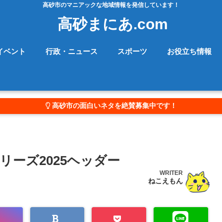
高砂市のマニアックな地域情報を発信しています！
高砂まにあ.com
イベント
行政・ニュース
スポーツ
お役立ち情報
高砂市の面白いネタを絶賛募集中です！
ーズ2025ヘッダー
WRITER
ねこえもん