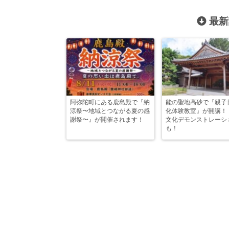
最新
阿弥陀町にある鹿島殿で『納
能の聖地高砂で『親子
涼祭〜地域とつながる夏の感
化体験教室』が開講！
謝祭〜』が開催されます！
文化デモンストレーシ
も！