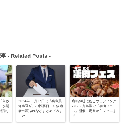
事 -
Related Posts
-
『高砂
2024年11月17日は『兵庫県
鹿嶋神社にあるウェディング
』が開
知事選挙』の投票日！立候補
パレス鹿島殿で『凄肉フェ
総踊り
者の顔ぶれなどまとめてみま
ス』開催！定番からジビエま
した！
で！