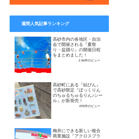
週間人気記事ランキング
高砂市内の各地区・自治
会で開催される『夏祭
り・盆踊り』の開催日程
をまとめました！
2.6k件のビュー
高砂町にある『結びん』
で高砂限定『ぼっくりん
のちゅるちゅるりん♪シー
ル』が新発売！
456件のビュー
梅井にできる新しい複合
商業施設『アクロスプラ