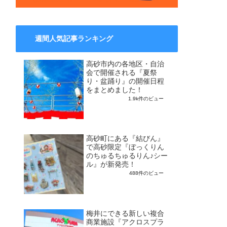
週間人気記事ランキング
高砂市内の各地区・自治
会で開催される『夏祭
り・盆踊り』の開催日程
をまとめました！
1.9k件のビュー
高砂町にある『結びん』
で高砂限定『ぼっくりん
のちゅるちゅるりん♪シー
ル』が新発売！
488件のビュー
梅井にできる新しい複合
商業施設『アクロスプラ