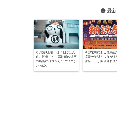
最新
毎月第3土曜日は『朝ごぱん
阿弥陀町にある鹿島殿
市』開催です！高砂町の銀座
涼祭〜地域とつながる
商店街には朝からワクワクが
謝祭〜』が開催されま
いっぱい！