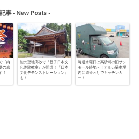
記事 -
New Posts
-
で『納
能の聖地高砂で『親子日本文
毎週水曜日は高砂町の旧サン
夏の感
化体験教室』が開講！『日本
モール跡地へ！アルカ駐車場
す！
文化デモンストレーション』
内に週替わりでキッチンカ
も！
ー！