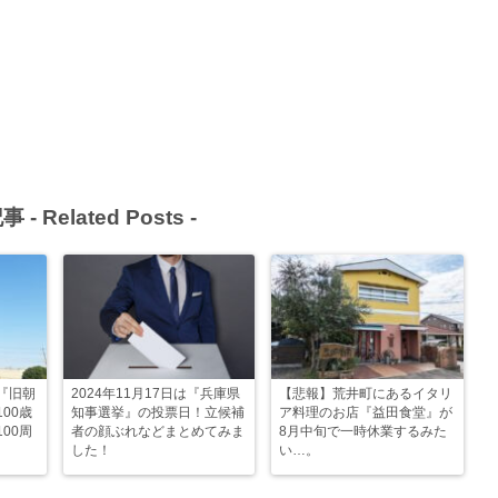
事 -
Related Posts
-
『旧朝
2024年11月17日は『兵庫県
【悲報】荒井町にあるイタリ
00歳
知事選挙』の投票日！立候補
ア料理のお店『益田食堂』が
00周
者の顔ぶれなどまとめてみま
8月中旬で一時休業するみた
した！
い…。