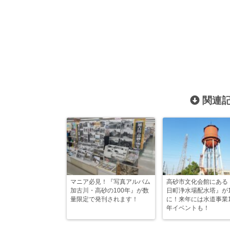
関連記
マニア必見！『写真アルバム
高砂市文化会館にある
加古川・高砂の100年』が数
日町浄水場配水塔』が1
量限定で発刊されます！
に！来年には水道事業1
年イベントも！