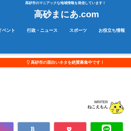
高砂市のマニアックな地域情報を発信しています！
高砂まにあ.com
イベント
行政・ニュース
スポーツ
お役立ち情報
高砂市の面白いネタを絶賛募集中です！
WRITER
ねこえもん