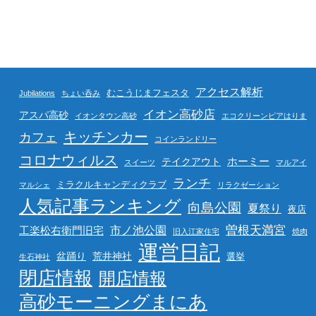
アクセス解析
むこうじまフェスタ
Jubilations
ちょい呑み
イオン高砂店
アスパ高砂
イオンタウン高砂
エコクリーンピアはりま
キッチンカー
カフェ
コインランドリー
コロナウィルス
ホーミー
テイクアウト
スイーツ
マルアイ
ランチ
ミラクルキャンディクラブ
マルシェ
リラクゼーション
人気記事ランキング
向島公園
夏祭り
夜店
曽根天満宮
市ノ池公園
工楽松右衛門旧宅
旧入江家住宅
焼肉
運営日記
盆踊り
荒井神社
選挙
生石神社
閉店情報
開店情報
高砂モーニングまにあ