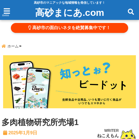
高砂市のマニアックな地域情報を発信しています！
高砂まにあ.com
menu
高砂市の面白いネタを絶賛募集中です！
ホーム
多肉植物研究所売場1
WRITER
2025年1月9日
ねこえもん