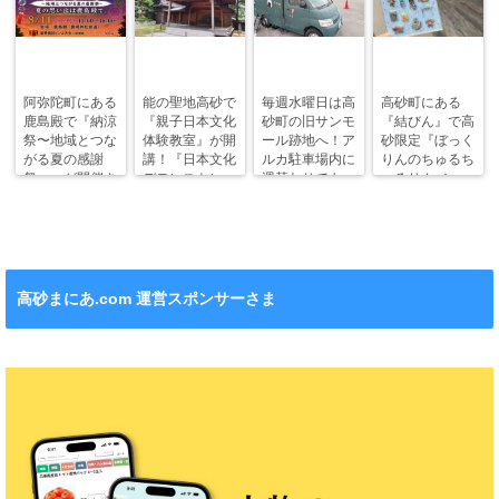
阿弥陀町にある
能の聖地高砂で
毎週水曜日は高
高砂町にある
鹿島殿で『納涼
『親子日本文化
砂町の旧サンモ
『結びん』で高
祭〜地域とつな
体験教室』が開
ール跡地へ！ア
砂限定『ぼっく
がる夏の感謝
講！『日本文化
ルカ駐車場内に
りんのちゅるち
祭〜』が開催さ
デモンストレー
週替わりでキッ
ゅるりん♪シー
れます！
ション』も！
チンカー！
ル』が新発売！
高砂まにあ.com 運営スポンサーさま