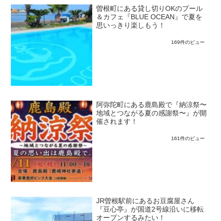
曽根町にある貸し切りOKのプール
＆カフェ『BLUE OCEAN』で夏を
思いっきり楽しもう！
169件のビュー
阿弥陀町にある鹿島殿で『納涼祭〜
地域とつながる夏の感謝祭〜』が開
催されます！
161件のビュー
JR曽根駅前にあるお豆腐屋さん
『豆心亭』が国道2号線沿いに移転
オープンするみたい！