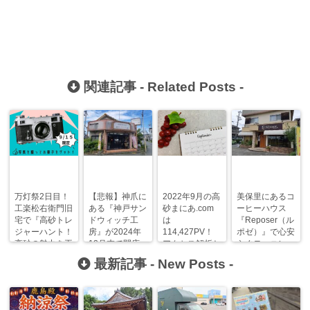
関連記事 -
Related Posts
-
万灯祭2日目！
【悲報】神爪に
2022年9月の高
美保里にあるコ
工楽松右衛門旧
ある『神戸サン
砂まにあ.com
ーヒーハウス
宅で『高砂トレ
ドウィッチ工
は
『Reposer（ル
ジャーハント！
房』が2024年
114,427PV！
ポゼ）』で心安
高砂の魅力を再
12月末で閉店
アクセス解析と
らぐモーニン
発見！』が開
されるみた
人気記事ランキ
グ！【高砂モー
最新記事 -
New Posts
-
催！
い…。
ング！
ニングまにあ】