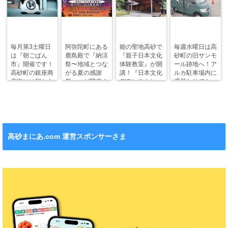
毎月第3土曜日
阿弥陀町にある
能の聖地高砂で
毎週水曜日は高
は『朝ごぱん
鹿島殿で『納涼
『親子日本文化
砂町の旧サンモ
市』開催です！
祭〜地域とつな
体験教室』が開
ール跡地へ！ア
高砂町の銀座商
がる夏の感謝
講！『日本文化
ルカ駐車場内に
店街には朝から
祭〜』が開催さ
デモンストレー
週替わりでキッ
ワクワクがいっ
れます！
ション』も！
チンカー！
ぱい！
高砂まにあ.com 運営スポンサーさま