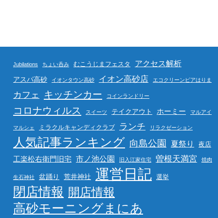
アクセス解析
むこうじまフェスタ
Jubilations
ちょい呑み
イオン高砂店
アスパ高砂
イオンタウン高砂
エコクリーンピアはりま
キッチンカー
カフェ
コインランドリー
コロナウィルス
ホーミー
テイクアウト
スイーツ
マルアイ
ランチ
ミラクルキャンディクラブ
マルシェ
リラクゼーション
人気記事ランキング
向島公園
夏祭り
夜店
曽根天満宮
市ノ池公園
工楽松右衛門旧宅
旧入江家住宅
焼肉
運営日記
盆踊り
荒井神社
選挙
生石神社
閉店情報
開店情報
高砂モーニングまにあ