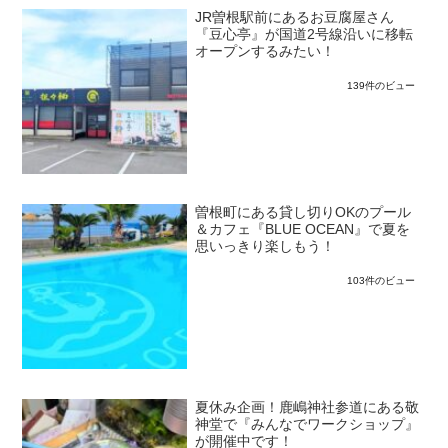
JR曽根駅前にあるお豆腐屋さん
『豆心亭』が国道2号線沿いに移転
オープンするみたい！
139件のビュー
曽根町にある貸し切りOKのプール
＆カフェ『BLUE OCEAN』で夏を
思いっきり楽しもう！
103件のビュー
夏休み企画！鹿嶋神社参道にある敬
神堂で『みんなでワークショップ』
が開催中です！