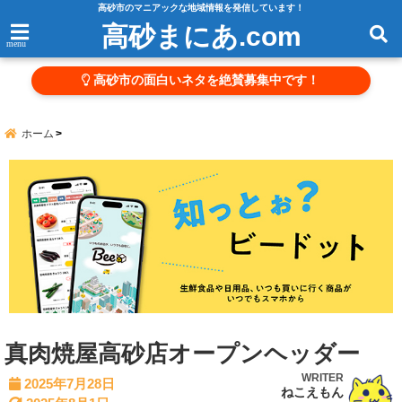
高砂市のマニアックな地域情報を発信しています！
高砂まにあ.com
menu
高砂市の面白いネタを絶賛募集中です！
ホーム
真肉焼屋高砂店オープンヘッダー
WRITER
2025年7月28日
ねこえもん