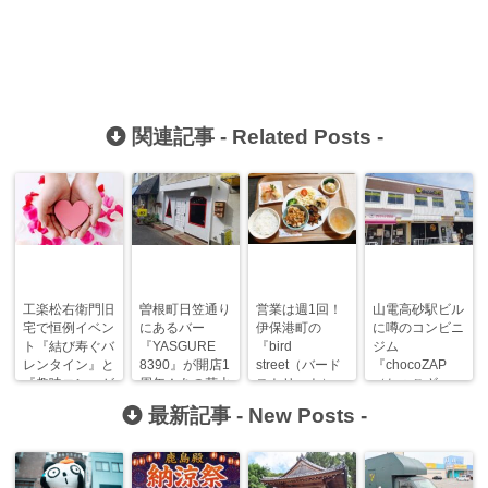
関連記事 -
Related Posts
-
工楽松右衛門旧
曽根町日笠通り
営業は週1回！
山電高砂駅ビル
宅で恒例イベン
にあるバー
伊保港町の
に噂のコンビニ
ト『結び寿ぐバ
『YASGURE
『bird
ジム
レンタイン』と
8390』が開店1
street（バード
『chocoZAP
『趣味コン』が
周年！あの花火
ストリート）』
（ちょこざっ
同日開催！
大会にも出店さ
の絶品創作ラン
ぷ）』がオープ
最新記事 -
New Posts
-
れます！
チに舌鼓み♬
ンしました！