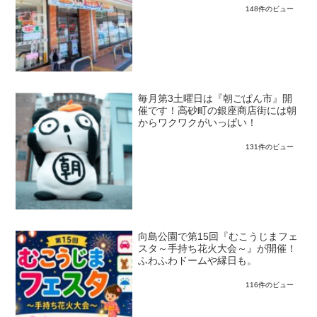
148件のビュー
毎月第3土曜日は『朝ごぱん市』開
催です！高砂町の銀座商店街には朝
からワクワクがいっぱい！
131件のビュー
向島公園で第15回『むこうじまフェ
スタ～手持ち花火大会～』が開催！
ふわふわドームや縁日も。
116件のビュー