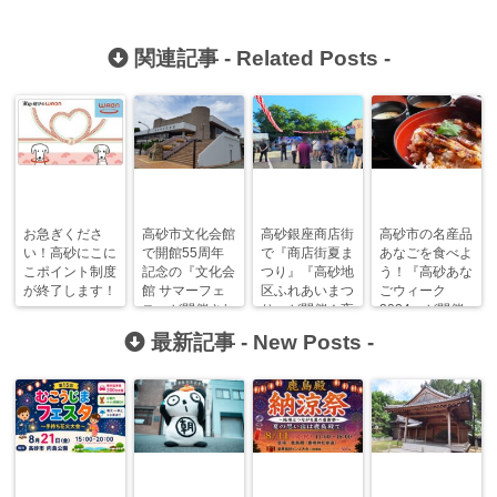
関連記事 -
Related Posts
-
お急ぎくださ
高砂市文化会館
高砂銀座商店街
高砂市の名産品
い！高砂にこに
で開館55周年
で『商店街夏ま
あなごを食べよ
こポイント制度
記念の『文化会
つり』『高砂地
う！『高砂あな
が終了します！
館 サマーフェ
区ふれあいまつ
ごウィーク
ス』が開催され
り』が開催！夜
2024』が開催
ます！
店が多数出店！
されます！
最新記事 -
New Posts
-