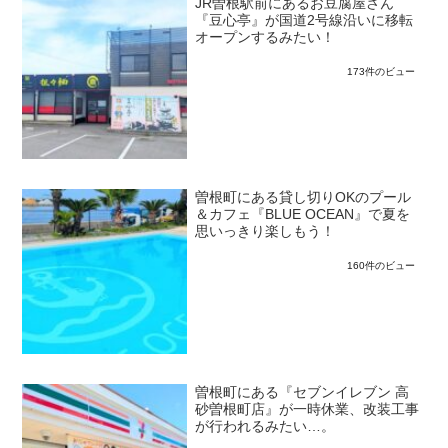
JR曽根駅前にあるお豆腐屋さん
『豆心亭』が国道2号線沿いに移転
オープンするみたい！
173件のビュー
曽根町にある貸し切りOKのプール
＆カフェ『BLUE OCEAN』で夏を
思いっきり楽しもう！
160件のビュー
曽根町にある『セブンイレブン 高
砂曽根町店』が一時休業、改装工事
が行われるみたい…。