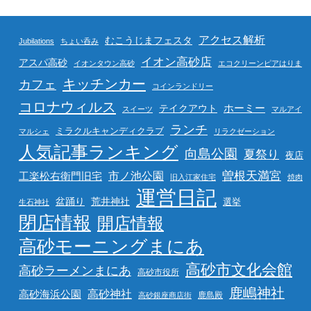
アクセス解析
むこうじまフェスタ
Jubilations
ちょい呑み
イオン高砂店
アスパ高砂
イオンタウン高砂
エコクリーンピアはりま
キッチンカー
カフェ
コインランドリー
コロナウィルス
ホーミー
テイクアウト
スイーツ
マルアイ
ランチ
ミラクルキャンディクラブ
マルシェ
リラクゼーション
人気記事ランキング
向島公園
夏祭り
夜店
曽根天満宮
市ノ池公園
工楽松右衛門旧宅
旧入江家住宅
焼肉
運営日記
盆踊り
荒井神社
選挙
生石神社
閉店情報
開店情報
高砂モーニングまにあ
高砂市文化会館
高砂ラーメンまにあ
高砂市役所
鹿嶋神社
高砂海浜公園
高砂神社
鹿島殿
高砂銀座商店街