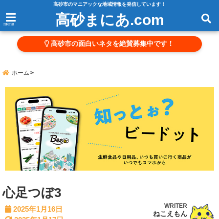
高砂市のマニアックな地域情報を発信しています！
高砂まにあ.com
menu
高砂市の面白いネタを絶賛募集中です！
ホーム
心足つぼ3
WRITER
2025年1月16日
ねこえもん