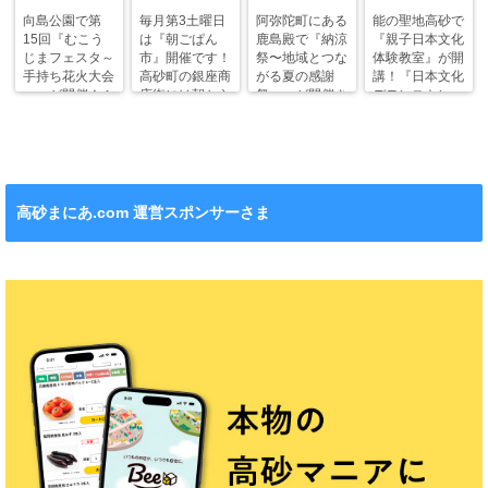
向島公園で第
毎月第3土曜日
阿弥陀町にある
能の聖地高砂で
15回『むこう
は『朝ごぱん
鹿島殿で『納涼
『親子日本文化
じまフェスタ～
市』開催です！
祭〜地域とつな
体験教室』が開
手持ち花火大会
高砂町の銀座商
がる夏の感謝
講！『日本文化
～』が開催！ふ
店街には朝から
祭〜』が開催さ
デモンストレー
わふわドームや
ワクワクがいっ
れます！
ション』も！
縁日も。
ぱい！
高砂まにあ.com 運営スポンサーさま