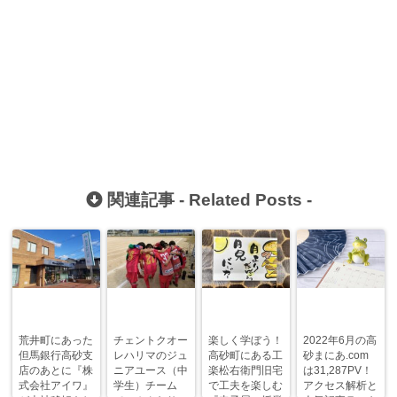
関連記事 -
Related Posts
-
荒井町にあった
チェントクオー
楽しく学ぼう！
2022年6月の高
但馬銀行高砂支
レハリマのジュ
高砂町にある工
砂まにあ.com
店のあとに『株
ニアユース（中
楽松右衛門旧宅
は31,287PV！
式会社アイワ』
学生）チーム
で工夫を楽しむ
アクセス解析と