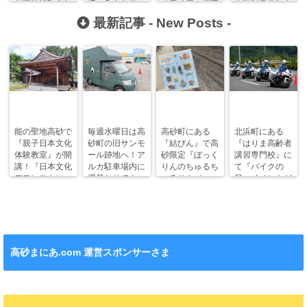
が本社移転をし
で、みんなサッ
『寺子屋』授業
人気記事ランキ
ているみたい！
カーしようぜ
が開催されま
ング！
最新記事 -
New Posts
-
っ！
す！
能の聖地高砂で
毎週水曜日は高
高砂町にある
北浜町にある
『親子日本文化
砂町の旧サンモ
『結びん』で高
『はりま高齢者
体験教室』が開
ール跡地へ！ア
砂限定『ぼっく
講習専門校』に
講！『日本文化
ルカ駐車場内に
りんのちゅるち
て『バイクの
デモンストレー
週替わりでキッ
ゅるりん♪シー
日』イベントが
ション』も！
チンカー！
ル』が新発売！
今年も開催！
高砂まにあ.com 運営スポンサーさま