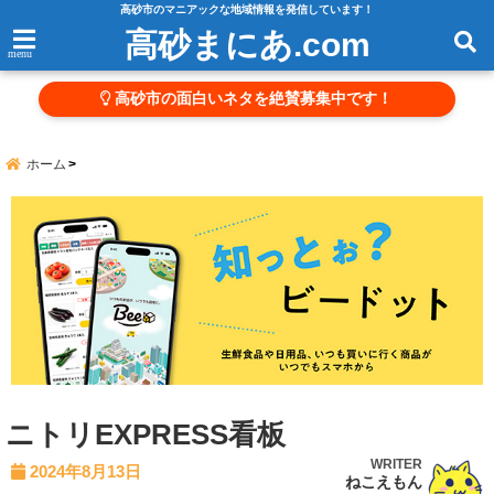
高砂市のマニアックな地域情報を発信しています！
高砂まにあ.com
menu
高砂市の面白いネタを絶賛募集中です！
ホーム
ニトリEXPRESS看板
WRITER
2024年8月13日
ねこえもん