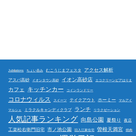
アクセス解析
むこうじまフェスタ
Jubilations
ちょい呑み
イオン高砂店
アスパ高砂
イオンタウン高砂
エコクリーンピアはりま
キッチンカー
カフェ
コインランドリー
コロナウィルス
ホーミー
テイクアウト
スイーツ
マルアイ
ランチ
ミラクルキャンディクラブ
マルシェ
リラクゼーション
人気記事ランキング
向島公園
夏祭り
夜店
曽根天満宮
市ノ池公園
工楽松右衛門旧宅
旧入江家住宅
焼肉