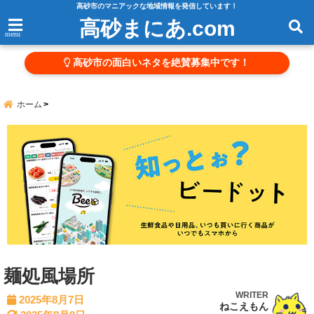
高砂市のマニアックな地域情報を発信しています！
高砂まにあ.com
menu
高砂市の面白いネタを絶賛募集中です！
ホーム
麺処風場所
WRITER
2025年8月7日
ねこえもん