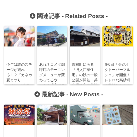
関連記事 -
Related Posts
-
今年は誰のステ
あれ？コメダ珈
曽根町にある
第6回『高砂オ
ージが観れ
琲店のモーニン
『旧入江家住
クトーバーマル
る！？『カネカ
グメニューが変
宅』の秋の一般
シェ』が開催！
夏まつり
わってるや
公開が開催！兵
レトロな高砂町
2024』が今年
ん！？【高砂モ
庫県指定文化財
を散策しながら
も開催されるそ
ーニングまに
指定20周年！
秋を楽しもう！
最新記事 -
New Posts
-
うです！
あ】