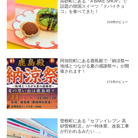
高砂町にある『A BAKE SHOP』で
話題の韓国スイーツ『ドバイチョ
コ』を食べてきた！
210件のビュー
阿弥陀町にある鹿島殿で『納涼祭〜
地域とつながる夏の感謝祭〜』が開
催されます！
171件のビュー
曽根町にある『セブンイレブン 高
砂曽根町店』が一時休業、改装工事
が行われるみたい…。