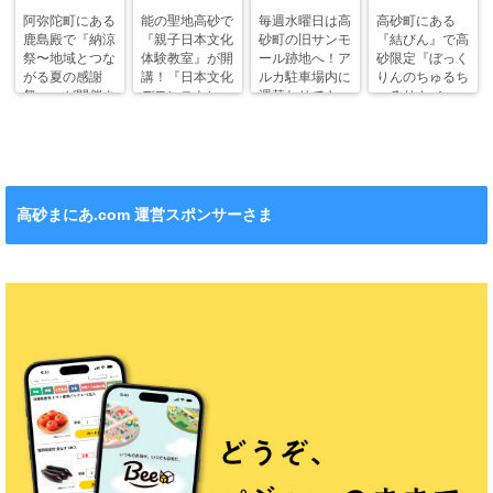
阿弥陀町にある
能の聖地高砂で
毎週水曜日は高
高砂町にある
鹿島殿で『納涼
『親子日本文化
砂町の旧サンモ
『結びん』で高
祭〜地域とつな
体験教室』が開
ール跡地へ！ア
砂限定『ぼっく
がる夏の感謝
講！『日本文化
ルカ駐車場内に
りんのちゅるち
祭〜』が開催さ
デモンストレー
週替わりでキッ
ゅるりん♪シー
れます！
ション』も！
チンカー！
ル』が新発売！
高砂まにあ.com 運営スポンサーさま