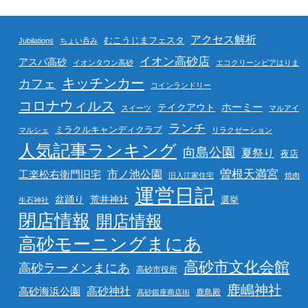
アクセス解析
むこうじまフェスタ
Jubilations
ちょい呑み
イオン高砂店
アスパ高砂
イオンタウン高砂
エコクリーンピアはりま
キッチンカー
カフェ
コインランドリー
コロナウィルス
ホーミー
テイクアウト
スイーツ
マルアイ
ランチ
ミラクルキャンディクラブ
マルシェ
リラクゼーション
人気記事ランキング
向島公園
夏祭り
夜店
曽根天満宮
市ノ池公園
工楽松右衛門旧宅
旧入江家住宅
焼肉
運営日記
盆踊り
荒井神社
選挙
生石神社
閉店情報
開店情報
高砂モーニングまにあ
高砂市文化会館
高砂ラーメンまにあ
高砂市役所
鹿嶋神社
高砂海浜公園
高砂神社
鹿島殿
高砂銀座商店街