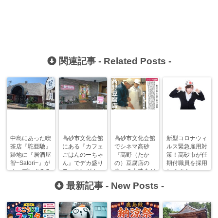
関連記事 -
Related Posts
-
中島にあった喫
高砂市文化会館
高砂市文化会館
新型コロナウィ
茶店『駝亜馳』
にある『カフェ
でシネマ高砂
ルス緊急雇用対
跡地に『居酒屋
ごはんのーちゃ
『高野（たか
策！高砂市が任
智~Satori~』が
ん』でデカ盛り
の）豆腐店の
期付職員を採用
オープンするみ
モーニング！
春』の上映会が
します！
たい！？
【高砂モーニン
開催されます！
最新記事 -
New Posts
-
グまにあ】