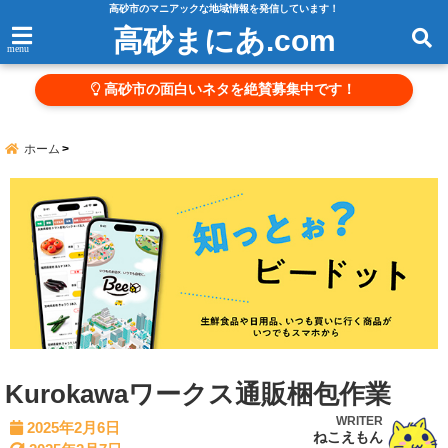
高砂市のマニアックな地域情報を発信しています！
高砂まにあ.com
menu
高砂市の面白いネタを絶賛募集中です！
ホーム
Kurokawaワークス通販梱包作業
WRITER
2025年2月6日
ねこえもん