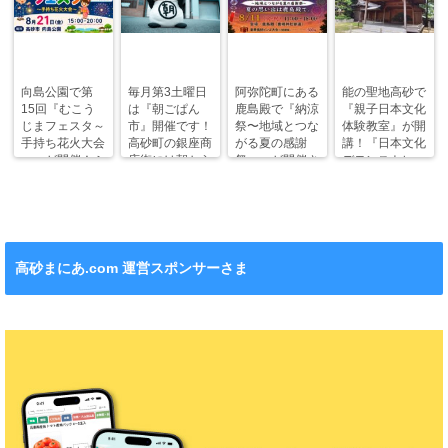
向島公園で第
毎月第3土曜日
阿弥陀町にある
能の聖地高砂で
15回『むこう
は『朝ごぱん
鹿島殿で『納涼
『親子日本文化
じまフェスタ～
市』開催です！
祭〜地域とつな
体験教室』が開
手持ち花火大会
高砂町の銀座商
がる夏の感謝
講！『日本文化
～』が開催！ふ
店街には朝から
祭〜』が開催さ
デモンストレー
わふわドームや
ワクワクがいっ
れます！
ション』も！
縁日も。
ぱい！
高砂まにあ.com 運営スポンサーさま