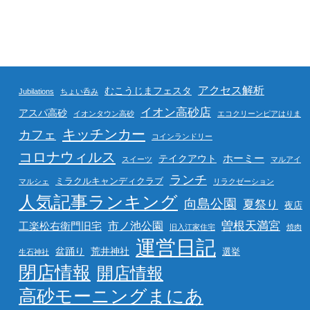
アクセス解析
むこうじまフェスタ
Jubilations
ちょい呑み
イオン高砂店
アスパ高砂
イオンタウン高砂
エコクリーンピアはりま
キッチンカー
カフェ
コインランドリー
コロナウィルス
ホーミー
テイクアウト
スイーツ
マルアイ
ランチ
ミラクルキャンディクラブ
マルシェ
リラクゼーション
人気記事ランキング
向島公園
夏祭り
夜店
曽根天満宮
市ノ池公園
工楽松右衛門旧宅
旧入江家住宅
焼肉
運営日記
盆踊り
荒井神社
選挙
生石神社
閉店情報
開店情報
高砂モーニングまにあ