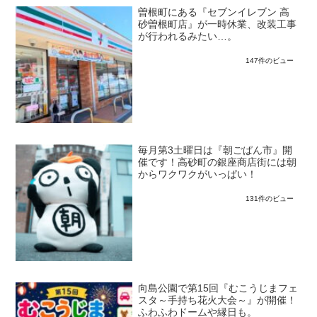
曽根町にある『セブンイレブン 高
砂曽根町店』が一時休業、改装工事
が行われるみたい…。
147件のビュー
毎月第3土曜日は『朝ごぱん市』開
催です！高砂町の銀座商店街には朝
からワクワクがいっぱい！
131件のビュー
向島公園で第15回『むこうじまフェ
スタ～手持ち花火大会～』が開催！
ふわふわドームや縁日も。