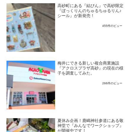
高砂町にある『結びん』で高砂限定
『ぼっくりんのちゅるちゅるりん♪
シール』が新発売！
455件のビュー
梅井にできる新しい複合商業施設
『アクロスプラザ高砂』の現在の様
子を調査してみた。
266件のビュー
夏休み企画！鹿嶋神社参道にある敬
神堂で『みんなでワークショップ』
が開催中です！