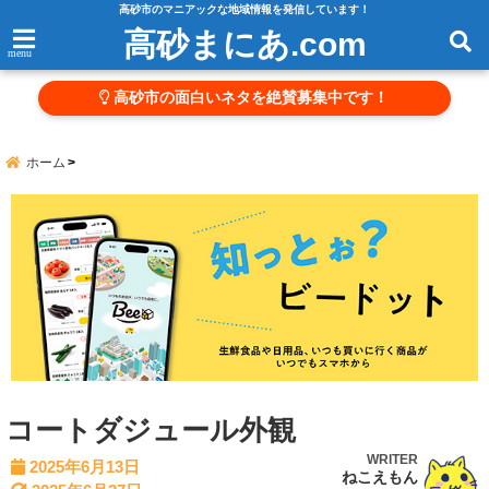
高砂市のマニアックな地域情報を発信しています！
高砂まにあ.com
menu
高砂市の面白いネタを絶賛募集中です！
ホーム
コートダジュール外観
WRITER
2025年6月13日
ねこえもん