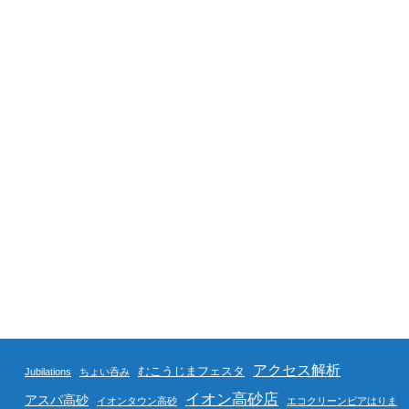
アクセス解析
むこうじまフェスタ
Jubilations
ちょい呑み
イオン高砂店
アスパ高砂
イオンタウン高砂
エコクリーンピアはりま