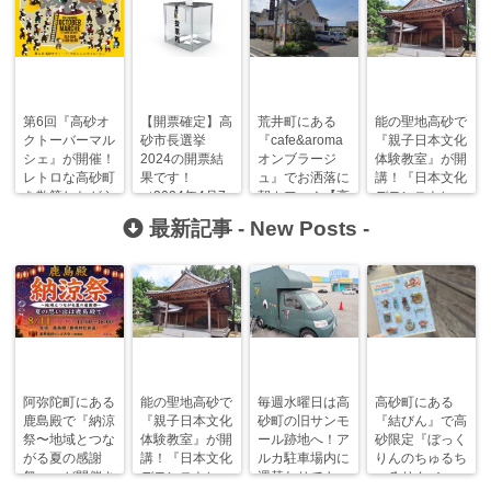
第6回『高砂オ
【開票確定】高
荒井町にある
能の聖地高砂で
クトーバーマル
砂市長選挙
『cafe&aroma
『親子日本文化
シェ』が開催！
2024の開票結
オンブラージ
体験教室』が開
レトロな高砂町
果です！
ュ』でお洒落に
講！『日本文化
を散策しながら
（2024年4月7
朝カフェ！【高
デモンストレー
秋を楽しもう！
日執行）
砂モーニングま
ション』も！
最新記事 -
New Posts
-
にあ】
阿弥陀町にある
能の聖地高砂で
毎週水曜日は高
高砂町にある
鹿島殿で『納涼
『親子日本文化
砂町の旧サンモ
『結びん』で高
祭〜地域とつな
体験教室』が開
ール跡地へ！ア
砂限定『ぼっく
がる夏の感謝
講！『日本文化
ルカ駐車場内に
りんのちゅるち
祭〜』が開催さ
デモンストレー
週替わりでキッ
ゅるりん♪シー