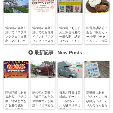
曽根町の鹿島川
曽根町の鹿島川
曽根町にある旧
山電高砂駅前に
沿いで『スプリ
沿いでのお花見
入江家住宅夏の
ある『欧風カレ
ングフェスタ鹿
イベント『スプ
一般公開！紙衣
ー 小夢（チャ
島川 2024』が
リングフェスタ
（かみごろも）
イム）』で超限
開催！今年はス
鹿島川 2025』
の七夕飾りを見
定トロトロポー
テージも復活！
が今年も開催！
に行こう！
クの角煮カレ
最新記事 -
New Posts
-
ー！
阿弥陀町にある
能の聖地高砂で
毎週水曜日は高
高砂町にある
鹿島殿で『納涼
『親子日本文化
砂町の旧サンモ
『結びん』で高
祭〜地域とつな
体験教室』が開
ール跡地へ！ア
砂限定『ぼっく
がる夏の感謝
講！『日本文化
ルカ駐車場内に
りんのちゅるち
祭〜』が開催さ
デモンストレー
週替わりでキッ
ゅるりん♪シー