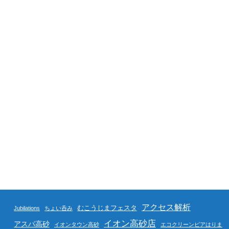
アクセス解析
むこうじまフェスタ
Jubilations
ちょい呑み
イオン高砂店
アスパ高砂
イオンタウン高砂
エコクリーンピアはりま