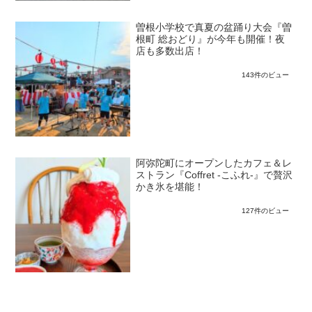
曽根小学校で真夏の盆踊り大会『曽
根町 総おどり』が今年も開催！夜
店も多数出店！
143件のビュー
阿弥陀町にオープンしたカフェ＆レ
ストラン『Coffret -こふれ-』で贅沢
かき氷を堪能！
127件のビュー