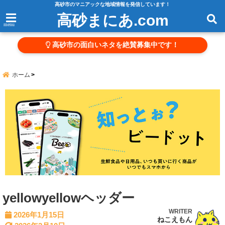
高砂市のマニアックな地域情報を発信しています！
高砂まにあ.com
menu
高砂市の面白いネタを絶賛募集中です！
ホーム
yellowyellowヘッダー
WRITER
2026年1月15日
ねこえもん