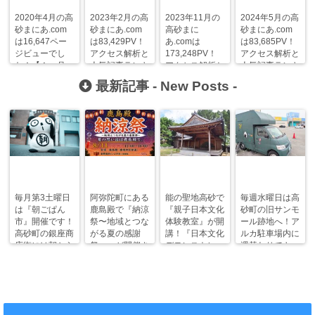
2020年4月の高
2023年2月の高
2023年11月の
2024年5月の高
砂まにあ.com
砂まにあ.com
高砂まに
砂まにあ.com
は16,647ペー
は83,429PV！
あ.comは
は83,685PV！
ジビューでし
アクセス解析と
173,248PV！
アクセス解析と
た！【１ヶ月
人気記事ランキ
アクセス解析と
人気記事ランキ
目】
ング！
人気記事ランキ
ング！
最新記事 -
New Posts
-
ング！
毎月第3土曜日
阿弥陀町にある
能の聖地高砂で
毎週水曜日は高
は『朝ごぱん
鹿島殿で『納涼
『親子日本文化
砂町の旧サンモ
市』開催です！
祭〜地域とつな
体験教室』が開
ール跡地へ！ア
高砂町の銀座商
がる夏の感謝
講！『日本文化
ルカ駐車場内に
店街には朝から
祭〜』が開催さ
デモンストレー
週替わりでキッ
ワクワクがいっ
れます！
ション』も！
チンカー！
ぱい！