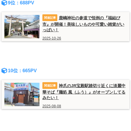
9位：688PV
鹿嶋神社の参道で恒例の『福結び
市』が開催！美味しいものや可愛い雑貨がい
っぱい！
2025-10-26
10位：665PV
神爪のJR宝殿駅踏切り近くに淡麗中
華そば『麺処 風（ふう）』がオープンしてる
みたい！
2025-08-08