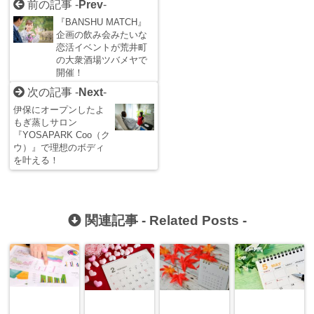
前の記事 -
Prev
-
『BANSHU MATCH』
企画の飲み会みたいな
恋活イベントが荒井町
の大衆酒場ツバメヤで
開催！
次の記事 -
Next
-
伊保にオープンしたよ
もぎ蒸しサロン
『YOSAPARK Coo（ク
ウ）』で理想のボディ
を叶える！
関連記事 -
Related Posts
-