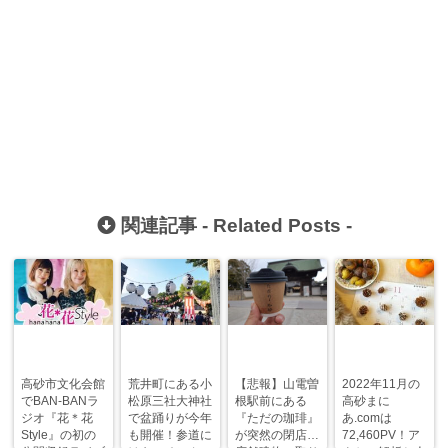
関連記事 -
Related Posts
-
高砂市文化会館
荒井町にある小
【悲報】山電曽
2022年11月の
でBAN-BANラ
松原三社大神社
根駅前にある
高砂まに
ジオ『花＊花
で盆踊りが今年
『ただの珈琲』
あ.comは
Style』の初の
も開催！参道に
が突然の閉店…
72,460PV！ア