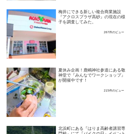
梅井にできる新しい複合商業施設
『アクロスプラザ高砂』の現在の様
子を調査してみた。
267件のビュー
夏休み企画！鹿嶋神社参道にある敬
神堂で『みんなでワークショップ』
が開催中です！
215件のビュー
北浜町にある『はりま高齢者講習専
門校』にて『バイクの日』イベント