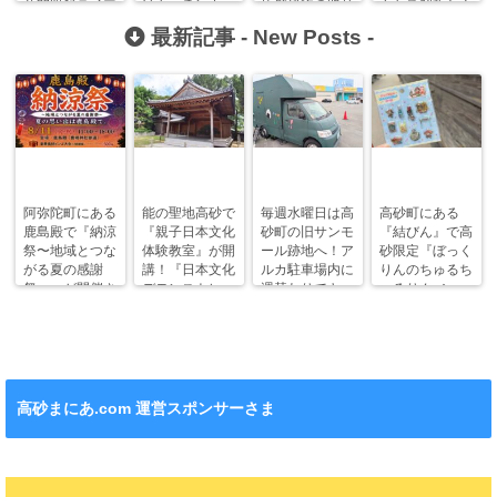
公開収録ライブ
はキッチンカー
店舗建物の取り
クセス解析と人
が開催されま
も多数集結！
壊しのため。
気記事ランキン
最新記事 -
New Posts
-
す！
グ！
阿弥陀町にある
能の聖地高砂で
毎週水曜日は高
高砂町にある
鹿島殿で『納涼
『親子日本文化
砂町の旧サンモ
『結びん』で高
祭〜地域とつな
体験教室』が開
ール跡地へ！ア
砂限定『ぼっく
がる夏の感謝
講！『日本文化
ルカ駐車場内に
りんのちゅるち
祭〜』が開催さ
デモンストレー
週替わりでキッ
ゅるりん♪シー
れます！
ション』も！
チンカー！
ル』が新発売！
高砂まにあ.com 運営スポンサーさま