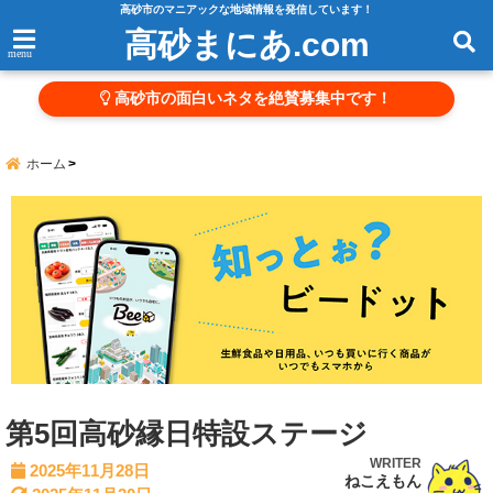
高砂市のマニアックな地域情報を発信しています！
高砂まにあ.com
menu
高砂市の面白いネタを絶賛募集中です！
ホーム
第5回高砂縁日特設ステージ
WRITER
2025年11月28日
ねこえもん