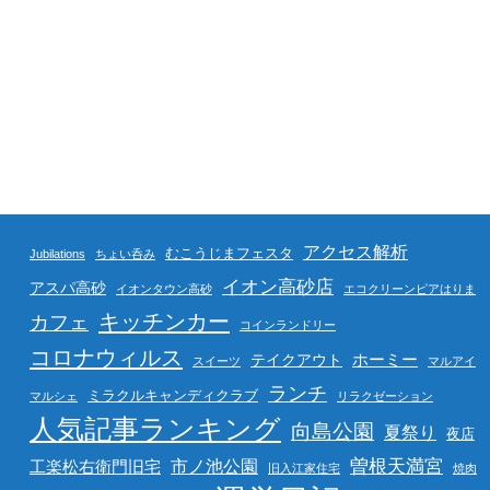
アクセス解析
むこうじまフェスタ
Jubilations
ちょい呑み
イオン高砂店
アスパ高砂
イオンタウン高砂
エコクリーンピアはりま
キッチンカー
カフェ
コインランドリー
コロナウィルス
ホーミー
テイクアウト
スイーツ
マルアイ
ランチ
ミラクルキャンディクラブ
マルシェ
リラクゼーション
人気記事ランキング
向島公園
夏祭り
夜店
曽根天満宮
市ノ池公園
工楽松右衛門旧宅
旧入江家住宅
焼肉