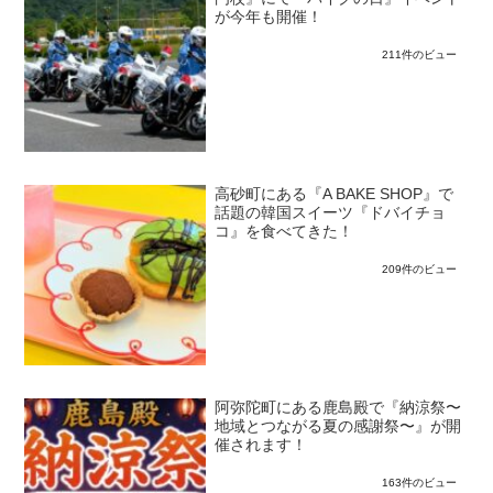
が今年も開催！
211件のビュー
高砂町にある『A BAKE SHOP』で
話題の韓国スイーツ『ドバイチョ
コ』を食べてきた！
209件のビュー
阿弥陀町にある鹿島殿で『納涼祭〜
地域とつながる夏の感謝祭〜』が開
催されます！
163件のビュー