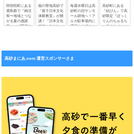
阿弥陀町にある
能の聖地高砂で
毎週水曜日は高
高砂町にある
鹿島殿で『納涼
『親子日本文化
砂町の旧サンモ
『結びん』で高
祭〜地域とつな
体験教室』が開
ール跡地へ！ア
砂限定『ぼっく
がる夏の感謝
講！『日本文化
ルカ駐車場内に
りんのちゅるち
祭〜』が開催さ
デモンストレー
週替わりでキッ
ゅるりん♪シー
れます！
ション』も！
チンカー！
ル』が新発売！
高砂まにあ.com 運営スポンサーさま