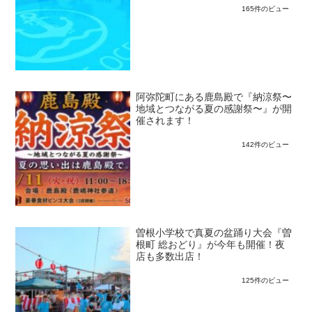
165件のビュー
阿弥陀町にある鹿島殿で『納涼祭〜
地域とつながる夏の感謝祭〜』が開
催されます！
142件のビュー
曽根小学校で真夏の盆踊り大会『曽
根町 総おどり』が今年も開催！夜
店も多数出店！
125件のビュー