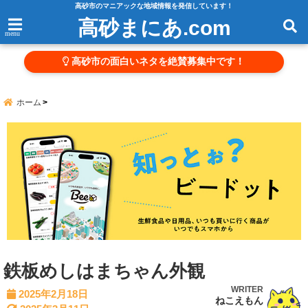
高砂市のマニアックな地域情報を発信しています！
高砂まにあ.com
menu
高砂市の面白いネタを絶賛募集中です！
ホーム
鉄板めしはまちゃん外観
WRITER
2025年2月18日
ねこえもん