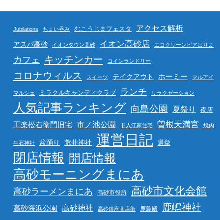
アクセス解析
むこうじまフェスタ
Jubilations
ちょい呑み
イオン高砂店
アスパ高砂
イオンタウン高砂
エコクリーンピアはりま
キッチンカー
カフェ
コインランドリー
コロナウィルス
ホーミー
テイクアウト
スイーツ
マルアイ
ランチ
ミラクルキャンディクラブ
マルシェ
リラクゼーション
人気記事ランキング
向島公園
夏祭り
夜店
曽根天満宮
市ノ池公園
工楽松右衛門旧宅
旧入江家住宅
焼肉
運営日記
盆踊り
荒井神社
選挙
生石神社
閉店情報
開店情報
高砂モーニングまにあ
高砂市文化会館
高砂ラーメンまにあ
高砂市役所
鹿嶋神社
高砂海浜公園
高砂神社
鹿島殿
高砂銀座商店街