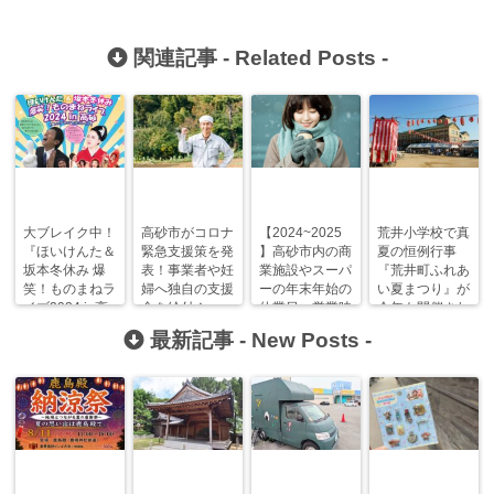
関連記事 -
Related Posts
-
大ブレイク中！
高砂市がコロナ
【2024~2025
荒井小学校で真
『ほいけんた＆
緊急支援策を発
】高砂市内の商
夏の恒例行事
坂本冬休み 爆
表！事業者や妊
業施設やスーパ
『荒井町ふれあ
笑！ものまねラ
婦へ独自の支援
ーの年末年始の
い夏まつり』が
イブ2024 in高
金を給付！
休業日・営業時
今年も開催され
砂』が開催！
間を調べてみ
ます！
最新記事 -
New Posts
-
た！