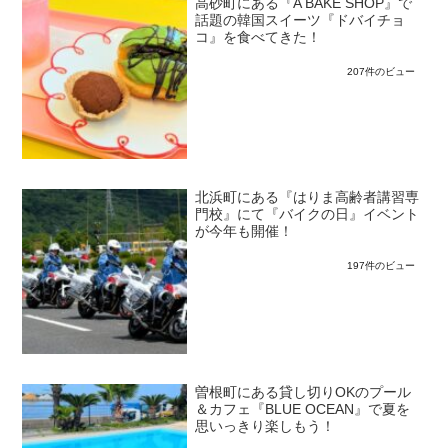
高砂町にある『A BAKE SHOP』で
話題の韓国スイーツ『ドバイチョ
コ』を食べてきた！
207件のビュー
北浜町にある『はりま高齢者講習専
門校』にて『バイクの日』イベント
が今年も開催！
197件のビュー
曽根町にある貸し切りOKのプール
＆カフェ『BLUE OCEAN』で夏を
思いっきり楽しもう！