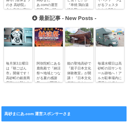
痛専門整体まつ
高砂まに
と煮干し』が
イベント『つな
のき 高砂院』
あ.comの運営
『串焼 鶏白湯
がるフェスタ
心と身体に寄り
報告【5～15ヶ
極み鶏』にリニ
たかさGO！』
添う丁寧な施
月目=暗黒の時
ューアルしてい
が開催されま
最新記事 -
New Posts
-
術。
代】
た！
す！
毎月第3土曜日
阿弥陀町にある
能の聖地高砂で
毎週水曜日は高
は『朝ごぱん
鹿島殿で『納涼
『親子日本文化
砂町の旧サンモ
市』開催です！
祭〜地域とつな
体験教室』が開
ール跡地へ！ア
高砂町の銀座商
がる夏の感謝
講！『日本文化
ルカ駐車場内に
店街には朝から
祭〜』が開催さ
デモンストレー
週替わりでキッ
ワクワクがいっ
れます！
ション』も！
チンカー！
ぱい！
高砂まにあ.com 運営スポンサーさま