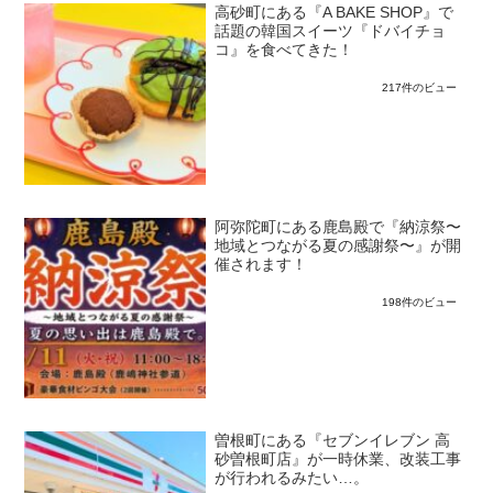
高砂町にある『A BAKE SHOP』で
話題の韓国スイーツ『ドバイチョ
コ』を食べてきた！
217件のビュー
阿弥陀町にある鹿島殿で『納涼祭〜
地域とつながる夏の感謝祭〜』が開
催されます！
198件のビュー
曽根町にある『セブンイレブン 高
砂曽根町店』が一時休業、改装工事
が行われるみたい…。