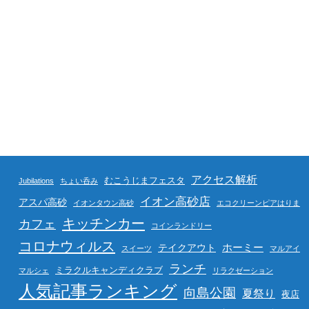
アクセス解析
むこうじまフェスタ
Jubilations
ちょい呑み
イオン高砂店
アスパ高砂
イオンタウン高砂
エコクリーンピアはりま
キッチンカー
カフェ
コインランドリー
コロナウィルス
ホーミー
テイクアウト
スイーツ
マルアイ
ランチ
ミラクルキャンディクラブ
マルシェ
リラクゼーション
人気記事ランキング
向島公園
夏祭り
夜店