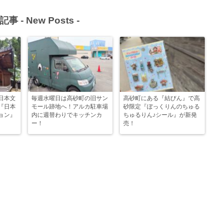
記事 -
New Posts
-
日本文
毎週水曜日は高砂町の旧サン
高砂町にある『結びん』で高
『日本
モール跡地へ！アルカ駐車場
砂限定『ぼっくりんのちゅる
ョン』
内に週替わりでキッチンカ
ちゅるりん♪シール』が新発
ー！
売！