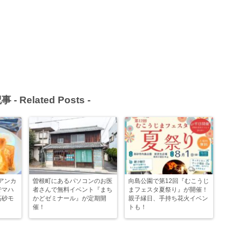
事 -
Related Posts
-
アンカ
曽根町にあるパソコンのお医
向島公園で第12回『むこうじ
』でマハ
者さんで無料イベント『まち
まフェスタ夏祭り』が開催！
高砂モ
かどゼミナール』が定期開
親子縁日、手持ち花火イベン
催！
トも！