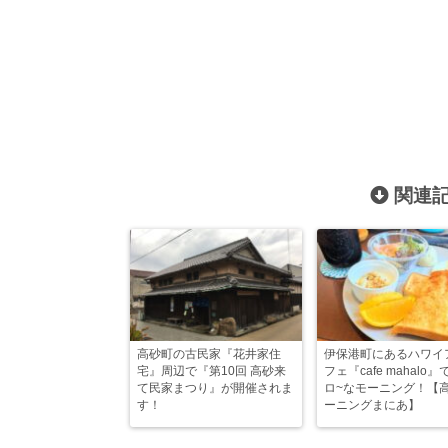
関連記
高砂町の古民家『花井家住
伊保港町にあるハワイ
宅』周辺で『第10回 高砂来
フェ『cafe mahalo
て民家まつり』が開催されま
ロ~なモーニング！【
す！
ーニングまにあ】