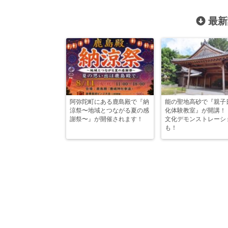
最新
阿弥陀町にある鹿島殿で『納
能の聖地高砂で『親子
涼祭〜地域とつながる夏の感
化体験教室』が開講！
謝祭〜』が開催されます！
文化デモンストレーシ
も！