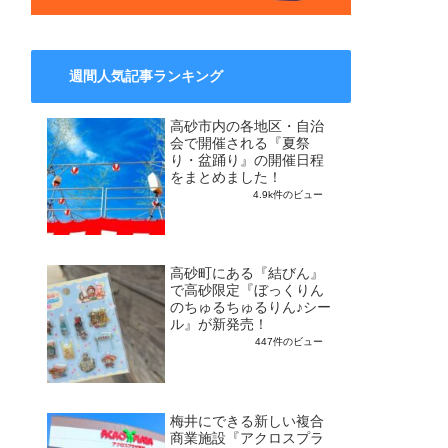
週間人気記事ランキング
高砂市内の各地区・自治
会で開催される『夏祭
り・盆踊り』の開催日程
をまとめました！
4.9k件のビュー
高砂町にある『結びん』
で高砂限定『ぼっくりん
のちゅるちゅるりん♪シー
ル』が新発売！
447件のビュー
梅井にできる新しい複合
商業施設『アクロスプラ