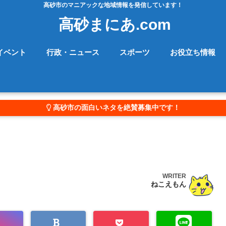
高砂市のマニアックな地域情報を発信しています！
高砂まにあ.com
イベント
行政・ニュース
スポーツ
お役立ち情報
高砂市の面白いネタを絶賛募集中です！
WRITER
ねこえもん