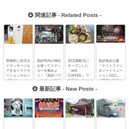
関連記事 -
Related Posts
-
曽根町に布式タ
高砂市内の神社
JR宝殿駅北に
高砂海浜公園
イマッサージも
を巡ってステッ
オープンした
『ナイトファン
できるリラクゼ
カーを集めよ
『and
タジーイリュー
ーションサロン
う！『高砂パワ
COFFEE.』で
ジョン2021』
『Wakka』が
ースポット神社
絶品ランチ！パ
の開催が決定し
オープン！
巡り』が開催
パママ喜ぶ仕掛
ました！
最新記事 -
New Posts
-
中！
けがいっぱい！