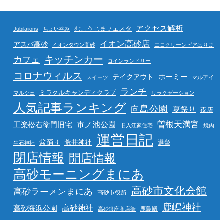
アクセス解析
むこうじまフェスタ
Jubilations
ちょい呑み
イオン高砂店
アスパ高砂
イオンタウン高砂
エコクリーンピアはりま
キッチンカー
カフェ
コインランドリー
コロナウィルス
ホーミー
テイクアウト
スイーツ
マルアイ
ランチ
ミラクルキャンディクラブ
マルシェ
リラクゼーション
人気記事ランキング
向島公園
夏祭り
夜店
曽根天満宮
市ノ池公園
工楽松右衛門旧宅
旧入江家住宅
焼肉
運営日記
盆踊り
荒井神社
選挙
生石神社
閉店情報
開店情報
高砂モーニングまにあ
高砂市文化会館
高砂ラーメンまにあ
高砂市役所
鹿嶋神社
高砂海浜公園
高砂神社
鹿島殿
高砂銀座商店街