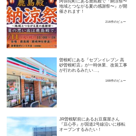
阿弥陀町にある鹿島殿で『納涼祭〜
地域とつながる夏の感謝祭〜』が開
催されます！
216件のビュー
曽根町にある『セブンイレブン 高
砂曽根町店』が一時休業、改装工事
が行われるみたい…。
168件のビュー
JR曽根駅前にあるお豆腐屋さん
『豆心亭』が国道2号線沿いに移転
オープンするみたい！