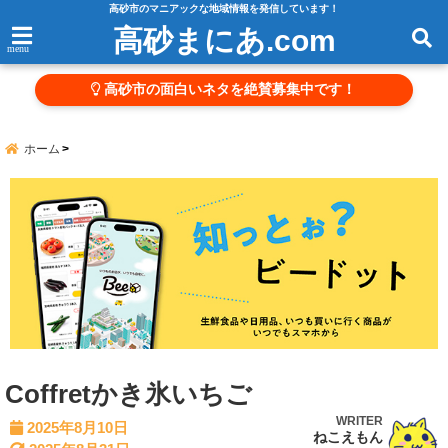
高砂市のマニアックな地域情報を発信しています！
高砂まにあ.com
menu
高砂市の面白いネタを絶賛募集中です！
ホーム
Coffretかき氷いちご
WRITER
2025年8月10日
ねこえもん