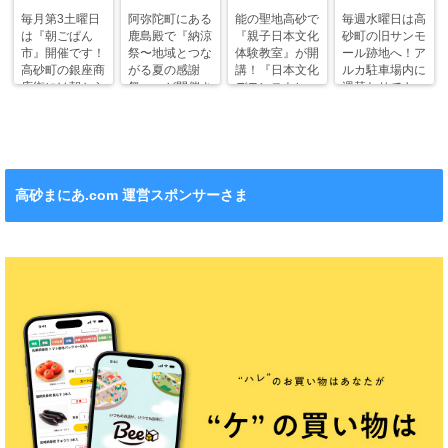
毎月第3土曜日
阿弥陀町にある
能の聖地高砂で
毎週水曜日は高
は『朝ごぱん
鹿島殿で『納涼
『親子日本文化
砂町の旧サンモ
市』開催です！
祭〜地域とつな
体験教室』が開
ール跡地へ！ア
高砂町の銀座商
がる夏の感謝
講！『日本文化
ルカ駐車場内に
店街には朝から
祭〜』が開催さ
デモンストレー
週替わりでキッ
ワクワクがいっ
れます！
ション』も！
チンカー！
ぱい！
高砂まにあ.com 運営スポンサーさま