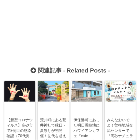
関連記事 -
Related Posts
-
【新型コロナウ
荒井町にある荒
伊保港町にあっ
みんなおいで
ィルス】高砂市
井神社で縁日・
た明日香跡地に
よ！曽根地域交
で8例目の感染
夏祭りが初開
ハワイアンカフ
流センターで
確認（70代男
催！世代を超え
ェ『cafe
『高砂ナチュラ