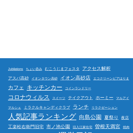
アクセス解析
むこうじまフェスタ
Jubilations
ちょい呑み
イオン高砂店
アスパ高砂
イオンタウン高砂
エコクリーンピアはりま
キッチンカー
カフェ
コインランドリー
コロナウィルス
ホーミー
テイクアウト
スイーツ
マルアイ
ランチ
ミラクルキャンディクラブ
マルシェ
リラクゼーション
人気記事ランキング
向島公園
夏祭り
夜店
曽根天満宮
市ノ池公園
工楽松右衛門旧宅
旧入江家住宅
焼肉