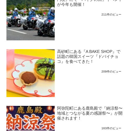
が今年も開催！
211件のビュー
高砂町にある『A BAKE SHOP』で
話題の韓国スイーツ『ドバイチョ
コ』を食べてきた！
209件のビュー
阿弥陀町にある鹿島殿で『納涼祭〜
地域とつながる夏の感謝祭〜』が開
催されます！
163件のビュー