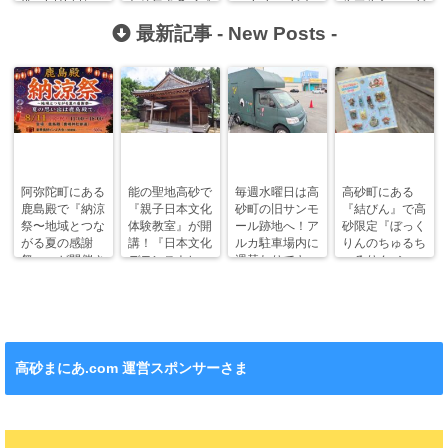
性・5月5日）
た活気あるイベ
mahalo』がオ
ルマルシェ』が
ントに！
ープンするみた
開催されます！
最新記事 -
New Posts
-
い！
阿弥陀町にある
能の聖地高砂で
毎週水曜日は高
高砂町にある
鹿島殿で『納涼
『親子日本文化
砂町の旧サンモ
『結びん』で高
祭〜地域とつな
体験教室』が開
ール跡地へ！ア
砂限定『ぼっく
がる夏の感謝
講！『日本文化
ルカ駐車場内に
りんのちゅるち
祭〜』が開催さ
デモンストレー
週替わりでキッ
ゅるりん♪シー
れます！
ション』も！
チンカー！
ル』が新発売！
高砂まにあ.com 運営スポンサーさま