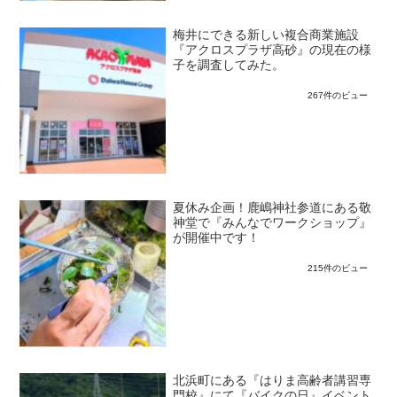
梅井にできる新しい複合商業施設
『アクロスプラザ高砂』の現在の様
子を調査してみた。
267件のビュー
夏休み企画！鹿嶋神社参道にある敬
神堂で『みんなでワークショップ』
が開催中です！
215件のビュー
北浜町にある『はりま高齢者講習専
門校』にて『バイクの日』イベント