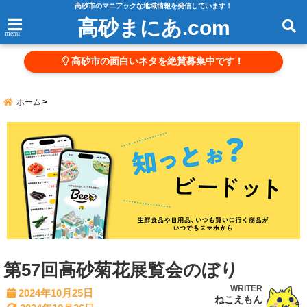
高砂市のマニアックな地域情報を発信しています！
高砂まにあ.com
menu
高砂市の面白いネタを絶賛募集中です！
ホーム
第57回高砂菊花展覧会のぼり
WRITER
2024年10月25日
ねこえもん