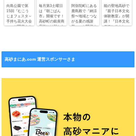
向島公園で第
毎月第3土曜日
阿弥陀町にある
能の聖地高砂で
15回『むこう
は『朝ごぱん
鹿島殿で『納涼
『親子日本文化
じまフェスタ～
市』開催です！
祭〜地域とつな
体験教室』が開
手持ち花火大会
高砂町の銀座商
がる夏の感謝
講！『日本文化
～』が開催！ふ
店街には朝から
祭〜』が開催さ
デモンストレー
わふわドームや
ワクワクがいっ
れます！
ション』も！
縁日も。
ぱい！
高砂まにあ.com 運営スポンサーさま