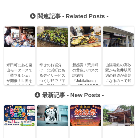
関連記事 -
Related Posts
-
米田町にある栗
幸せのお裾分
新感覚！荒井町
山陽電鉄の高砂
山モータースで
け！北浜町にあ
の黄色いバスの
駅から荒井駅周
『壁マルシェ』
るデイサービス
謎施設
辺の鉄道が高架
が開催！世界を
つくし野で『宇
『Jubilations』
になるのって知
旅するような1
宙の朝顔』の苗
の『TACOS DE
ってる？
日に…。
をご自由にどう
BBQ』で盛り
最新記事 -
New Posts
-
ぞ！
上がろう！