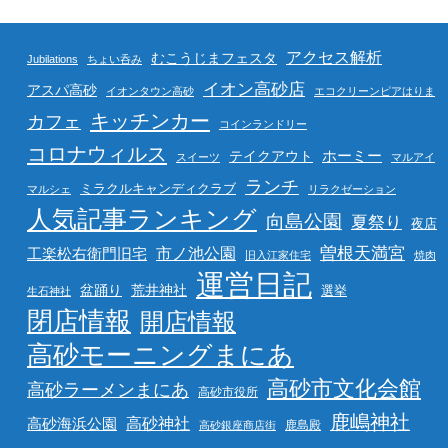
アクセス解析
むこうじまフェスタ
Jubilations
ちょい呑み
イオン高砂店
アスパ高砂
イオンタウン高砂
エコクリーンピアはりま
キッチンカー
カフェ
コインランドリー
コロナウィルス
ホーミー
テイクアウト
スイーツ
マルアイ
ランチ
ミラクルキャンディクラブ
マルシェ
リラクゼーション
人気記事ランキング
向島公園
夏祭り
夜店
曽根天満宮
市ノ池公園
工楽松右衛門旧宅
旧入江家住宅
焼肉
運営日記
盆踊り
荒井神社
選挙
生石神社
閉店情報
開店情報
高砂モーニングまにあ
高砂市文化会館
高砂ラーメンまにあ
高砂市役所
鹿嶋神社
高砂海浜公園
高砂神社
鹿島殿
高砂銀座商店街