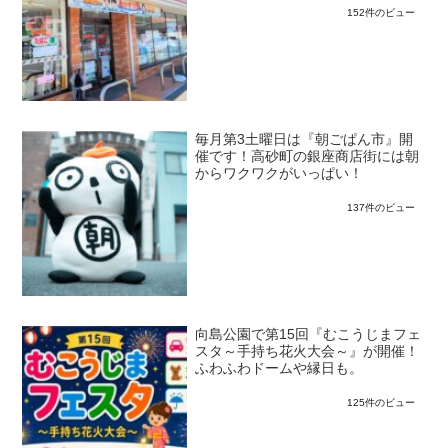
152件のビュー
毎月第3土曜日は『朝ごぱん市』開
催です！高砂町の銀座商店街には朝
からワクワクがいっぱい！
137件のビュー
向島公園で第15回『むこうじまフェ
スタ～手持ち花火大会～』が開催！
ふわふわドームや縁日も。
125件のビュー