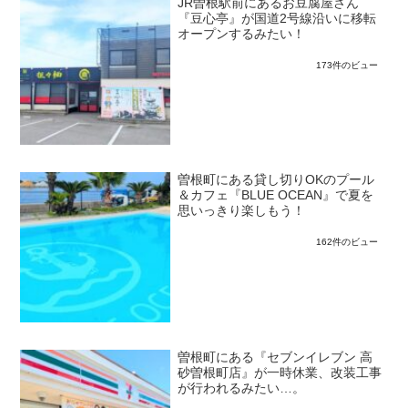
JR曽根駅前にあるお豆腐屋さん
『豆心亭』が国道2号線沿いに移転
オープンするみたい！
173件のビュー
曽根町にある貸し切りOKのプール
＆カフェ『BLUE OCEAN』で夏を
思いっきり楽しもう！
162件のビュー
曽根町にある『セブンイレブン 高
砂曽根町店』が一時休業、改装工事
が行われるみたい…。