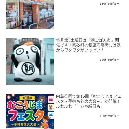
130件のビュー
毎月第3土曜日は『朝ごぱん市』開
催です！高砂町の銀座商店街には朝
からワクワクがいっぱい！
130件のビュー
向島公園で第15回『むこうじまフェ
スタ～手持ち花火大会～』が開催！
ふわふわドームや縁日も。
130件のビュー