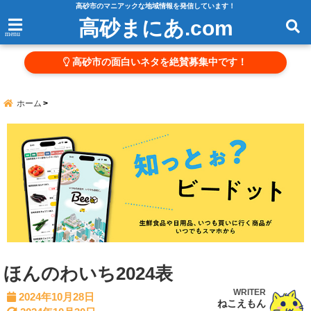
高砂市のマニアックな地域情報を発信しています！
高砂まにあ.com
menu
高砂市の面白いネタを絶賛募集中です！
ホーム
ほんのわいち2024表
WRITER
2024年10月28日
ねこえもん