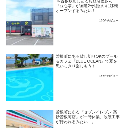
JR曽根駅前にあるお豆腐屋さん
『豆心亭』が国道2号線沿いに移転
オープンするみたい！
160件のビュー
曽根町にある貸し切りOKのプール
＆カフェ『BLUE OCEAN』で夏を
思いっきり楽しもう！
156件のビュー
曽根町にある『セブンイレブン 高
砂曽根町店』が一時休業、改装工事
が行われるみたい…。