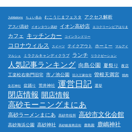
アクセス解析
むこうじまフェスタ
Jubilations
ちょい呑み
イオン高砂店
アスパ高砂
イオンタウン高砂
エコクリーンピアはりま
キッチンカー
カフェ
コインランドリー
コロナウィルス
ホーミー
テイクアウト
スイーツ
マルアイ
ランチ
ミラクルキャンディクラブ
マルシェ
リラクゼーション
人気記事ランキング
向島公園
夏祭り
夜店
曽根天満宮
市ノ池公園
工楽松右衛門旧宅
旧入江家住宅
焼肉
運営日記
盆踊り
荒井神社
選挙
生石神社
閉店情報
開店情報
高砂モーニングまにあ
高砂市文化会館
高砂ラーメンまにあ
高砂市役所
鹿嶋神社
高砂海浜公園
高砂神社
鹿島殿
高砂銀座商店街