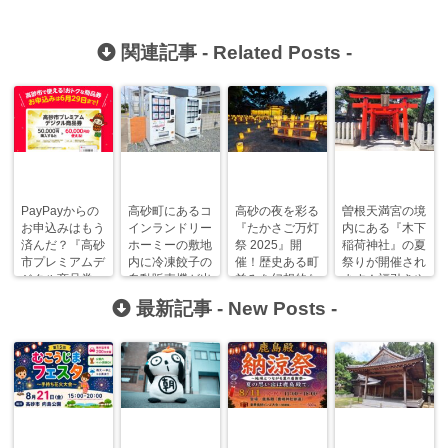
関連記事 -
Related Posts
-
PayPayからの
高砂町にあるコ
高砂の夜を彩る
曽根天満宮の境
お申込みはもう
インランドリー
『たかさご万灯
内にある『木下
済んだ？『高砂
ホーミーの敷地
祭 2025』開
稲荷神社』の夏
市プレミアムデ
内に冷凍餃子の
催！歴史ある町
祭りが開催され
ジタル商品券』
自動販売機が出
並みを幻想的な
ます！福引きや
がめっちゃお
現してる！
光で包み込む。
カラオケ大会
最新記事 -
New Posts
-
得！
も！