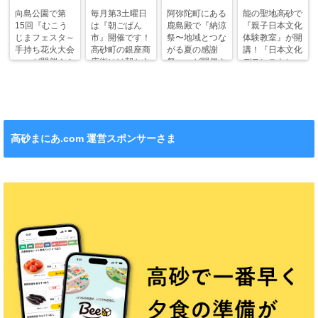
向島公園で第
毎月第3土曜日
阿弥陀町にある
能の聖地高砂で
15回『むこう
は『朝ごぱん
鹿島殿で『納涼
『親子日本文化
じまフェスタ～
市』開催です！
祭〜地域とつな
体験教室』が開
手持ち花火大会
高砂町の銀座商
がる夏の感謝
講！『日本文化
～』が開催！ふ
店街には朝から
祭〜』が開催さ
デモンストレー
わふわドームや
ワクワクがいっ
れます！
ション』も！
縁日も。
ぱい！
高砂まにあ.com 運営スポンサーさま