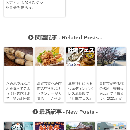
ズナ）』でなりたかっ
た自分を創ろう。
関連記事 -
Related Posts
-
ため池でれんこ
高砂市文化会館
鹿嶋神社にある
高砂市が誇る梅
んを掘ってみよ
前の空き地にキ
ウェディングパ
の名所『曽根天
う！阿弥陀皿池
ッチンカーが大
レス鹿島殿で
満宮』で『梅ま
で『第5回 阿弥
集合！『からあ
『牡蠣フェス』
つり 2025』が
陀れんこん堀り
げ祭りin高砂』
開催！蒸し牡蠣
今年も開催され
大会』が開催！
が開催！
からホタテま
ます！
最新記事 -
New Posts
-
で！