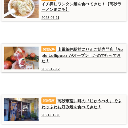
イチ押しワンタン麺を食べてきた！【高砂ラ
ーメンまにあ】
2023-07-11
山電荒井駅前にりんご飴専門店『Ap
ple Lollipop』がオープンしたので行ってき
た！
2023-12-12
高砂市荒井町の『じゅうべえ』でふ
わっふわお好み焼を食べてきた！
2021-01-31