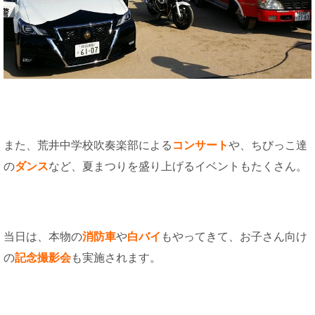
また、荒井中学校吹奏楽部による
コンサート
や、ちびっこ達
の
ダンス
など、夏まつりを盛り上げるイベントもたくさん。
当日は、本物の
消防車
や
白バイ
もやってきて、お子さん向け
の
記念撮影会
も実施されます。