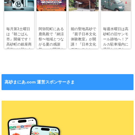
毎月第3土曜日
阿弥陀町にある
能の聖地高砂で
毎週水曜日は高
は『朝ごぱん
鹿島殿で『納涼
『親子日本文化
砂町の旧サンモ
市』開催です！
祭〜地域とつな
体験教室』が開
ール跡地へ！ア
高砂町の銀座商
がる夏の感謝
講！『日本文化
ルカ駐車場内に
店街には朝から
祭〜』が開催さ
デモンストレー
週替わりでキッ
ワクワクがいっ
れます！
ション』も！
チンカー！
ぱい！
高砂まにあ.com 運営スポンサーさま