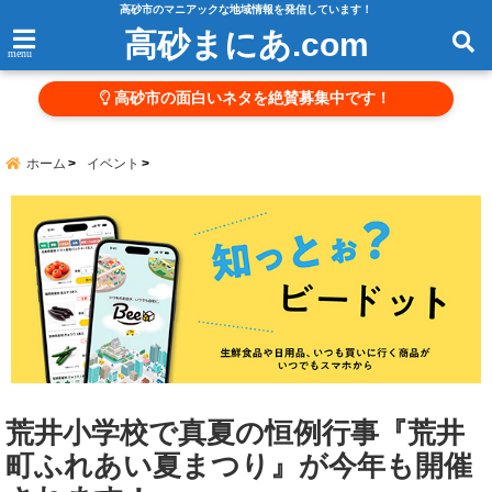
高砂市のマニアックな地域情報を発信しています！
高砂まにあ.com
menu
高砂市の面白いネタを絶賛募集中です！
ホーム
イベント
荒井小学校で真夏の恒例行事『荒井
町ふれあい夏まつり』が今年も開催