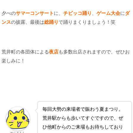
夕べの
サマーコンサート
に、
チビッコ踊り
、
ゲーム大会
に
ダ
ンス
の披露、最後は
総踊り
で踊りまくりましょう！笑
荒井町の各団体による
夜店
も多数出店されますので、ぜひお
楽しみに！
毎回大勢の来場者で賑わう夏まつり。
荒井駅からも歩いてすぐですので、ぜ
ひ他町からのご来場もお待ちしており
ねこえもん