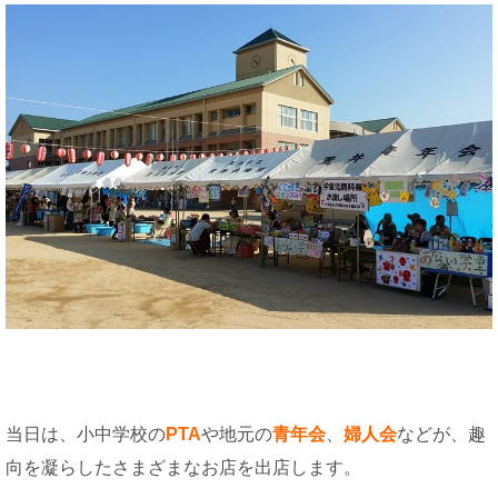
当日は、小中学校の
PTA
や地元の
青年会
、
婦人会
などが、趣
向を凝らしたさまざまなお店を出店します。