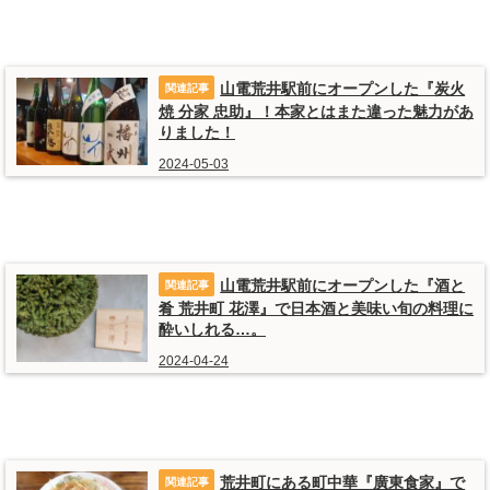
山電荒井駅前にオープンした『炭火
焼 分家 忠助』！本家とはまた違った魅力があ
りました！
2024-05-03
山電荒井駅前にオープンした『酒と
肴 荒井町 花澤』で日本酒と美味い旬の料理に
酔いしれる…。
2024-04-24
荒井町にある町中華『廣東食家』で