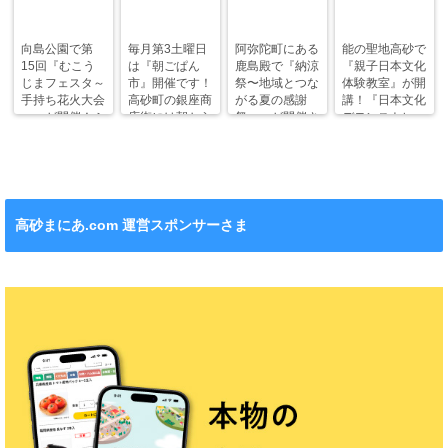
向島公園で第
毎月第3土曜日
阿弥陀町にある
能の聖地高砂で
15回『むこう
は『朝ごぱん
鹿島殿で『納涼
『親子日本文化
じまフェスタ～
市』開催です！
祭〜地域とつな
体験教室』が開
手持ち花火大会
高砂町の銀座商
がる夏の感謝
講！『日本文化
～』が開催！ふ
店街には朝から
祭〜』が開催さ
デモンストレー
わふわドームや
ワクワクがいっ
れます！
ション』も！
縁日も。
ぱい！
高砂まにあ.com 運営スポンサーさま