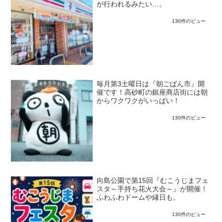
が行われるみたい…。
130件のビュー
毎月第3土曜日は『朝ごぱん市』開
催です！高砂町の銀座商店街には朝
からワクワクがいっぱい！
130件のビュー
向島公園で第15回『むこうじまフェ
スタ～手持ち花火大会～』が開催！
ふわふわドームや縁日も。
130件のビュー