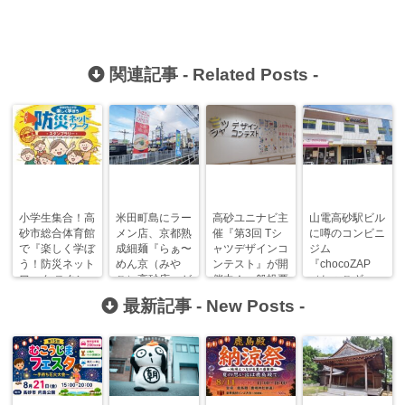
関連記事 -
Related Posts
-
小学生集合！高
米田町島にラー
高砂ユニナビ主
山電高砂駅ビル
砂市総合体育館
メン店、京都熟
催『第3回 Tシ
に噂のコンビニ
で『楽しく学ぼ
成細麺『らぁ〜
ャツデザインコ
ジム
う！防災ネット
めん京（みや
ンテスト』が開
『chocoZAP
ワーク スタン
こ）高砂店』が
催中！一般投票
（ちょこざっ
プラリー』が開
オープンしま
の締切り迫る！
ぷ）』がオープ
最新記事 -
New Posts
-
催！
す！
ンしました！