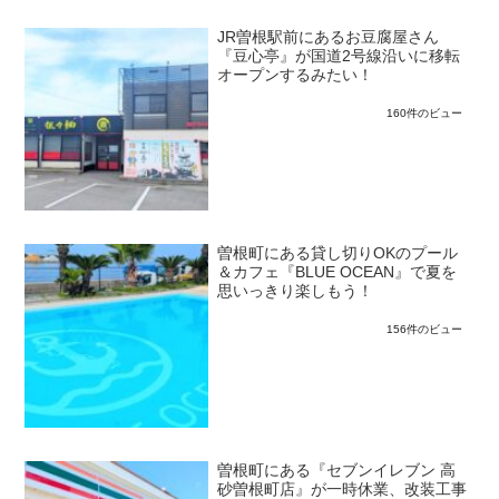
JR曽根駅前にあるお豆腐屋さん
『豆心亭』が国道2号線沿いに移転
オープンするみたい！
160件のビュー
曽根町にある貸し切りOKのプール
＆カフェ『BLUE OCEAN』で夏を
思いっきり楽しもう！
156件のビュー
曽根町にある『セブンイレブン 高
砂曽根町店』が一時休業、改装工事