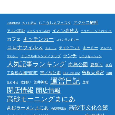
アクセス解析
むこうじまフェスタ
Jubilations
ちょい呑み
イオン高砂店
アスパ高砂
イオンタウン高砂
エコクリーンピアはりま
キッチンカー
カフェ
コインランドリー
コロナウィルス
ホーミー
テイクアウト
スイーツ
マルアイ
ランチ
ミラクルキャンディクラブ
マルシェ
リラクゼーション
人気記事ランキング
向島公園
夏祭り
夜店
曽根天満宮
市ノ池公園
工楽松右衛門旧宅
旧入江家住宅
焼肉
運営日記
盆踊り
荒井神社
選挙
生石神社
閉店情報
開店情報
高砂モーニングまにあ
高砂市文化会館
高砂ラーメンまにあ
高砂市役所