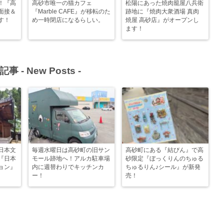
！『高
高砂市唯一の猫カフェ
松陽にあった焼肉籠屋八兵衛
面接＆
『Marble CAFE』が移転のた
跡地に『焼肉大衆酒場 真肉
す！
め一時閉店になるらしい。
焼屋 高砂店』がオープンし
ます！
記事 -
New Posts
-
日本文
毎週水曜日は高砂町の旧サン
高砂町にある『結びん』で高
『日本
モール跡地へ！アルカ駐車場
砂限定『ぼっくりんのちゅる
ョン』
内に週替わりでキッチンカ
ちゅるりん♪シール』が新発
ー！
売！