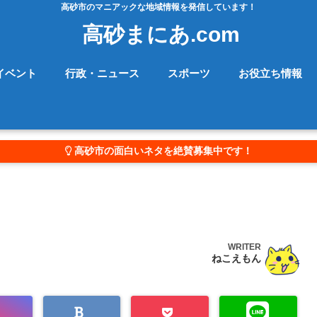
高砂市のマニアックな地域情報を発信しています！
高砂まにあ.com
イベント
行政・ニュース
スポーツ
お役立ち情報
高砂市の面白いネタを絶賛募集中です！
WRITER
ねこえもん