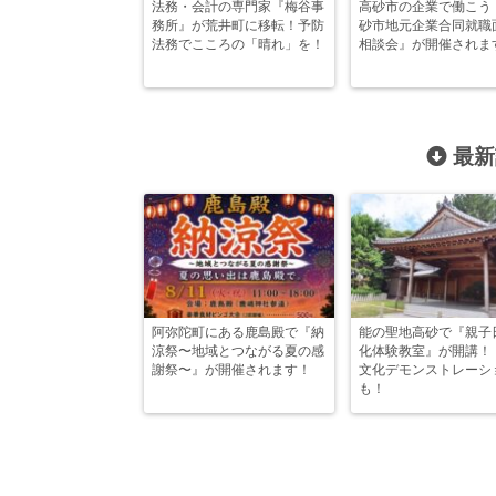
法務・会計の専門家『梅谷事
高砂市の企業で働こう
務所』が荒井町に移転！予防
砂市地元企業合同就職
法務でこころの「晴れ」を！
相談会』が開催されま
最新
阿弥陀町にある鹿島殿で『納
能の聖地高砂で『親子
涼祭〜地域とつながる夏の感
化体験教室』が開講！
謝祭〜』が開催されます！
文化デモンストレーシ
も！