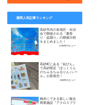
週間人気記事ランキング
高砂市内の各地区・自治
会で開催される『夏祭
り・盆踊り』の開催日程
をまとめました！
4.9k件のビュー
高砂町にある『結びん』
で高砂限定『ぼっくりん
のちゅるちゅるりん♪シー
ル』が新発売！
438件のビュー
梅井にできる新しい複合
商業施設『アクロスプラ