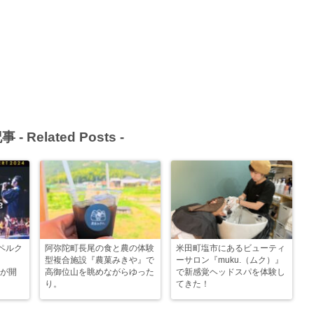
事 -
Related Posts
-
ペルク
阿弥陀町長尾の食と農の体験
米田町塩市にあるビューティ
型複合施設『農菓みきや』で
ーサロン『muku.（ムク）』
e』が開
高御位山を眺めながらゆった
で新感覚ヘッドスパを体験し
り。
てきた！