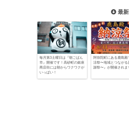
最新
毎月第3土曜日は『朝ごぱん
阿弥陀町にある鹿島殿
市』開催です！高砂町の銀座
涼祭〜地域とつながる
商店街には朝からワクワクが
謝祭〜』が開催されま
いっぱい！