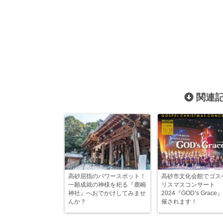
関連記
高砂屈指のパワースポット！
高砂市文化会館でゴス
一願成就の神様を祀る『鹿嶋
リスマスコンサート
神社』へおでかけしてみませ
2024『GOD’s Grac
んか？
催されます！