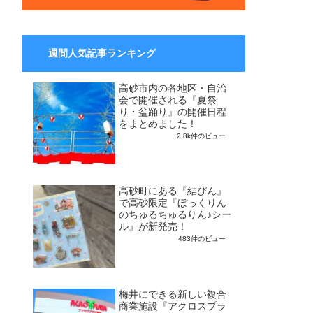
週間人気記事ランキング
高砂市内の各地区・自治
会で開催される『夏祭
り・盆踊り』の開催日程
をまとめました！
2.8k件のビュー
高砂町にある『結びん』
で高砂限定『ぼっくりん
のちゅるちゅるりん♪シー
ル』が新発売！
483件のビュー
梅井にできる新しい複合
商業施設『アクロスプラ