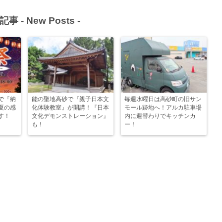
記事 -
New Posts
-
で『納
能の聖地高砂で『親子日本文
毎週水曜日は高砂町の旧サン
夏の感
化体験教室』が開講！『日本
モール跡地へ！アルカ駐車場
す！
文化デモンストレーション』
内に週替わりでキッチンカ
も！
ー！