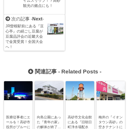
イムスリップ！？高砂
観光の拠点にも！
次の記事 -
Next
-
JR曽根駅前にある『豆
心亭』の絹ごし豆腐が
豆腐品評会の近畿大会
で金賞受賞！全国大会
へ！
関連記事 -
Related Posts
-
医療従事者にエ
向島公園にあっ
高砂市文化会館
梅井の『イオン
ールを！高砂市
た『青年の家』
にある『旧朝日
タウン高砂』の
役所がブルーに
の解体が終了…
町浄水場配水
空きテナントに