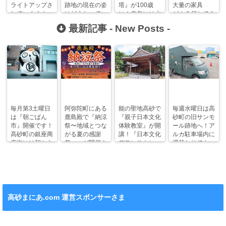
ライトアップさ
跡地の現在の姿
塔』が100歳
大量の家具
れています！
はどうなってい
に！来年には水
が！？何かでき
る？？
道事業100周年
るん？【高砂ま
最新記事 -
New Posts
-
イベントも！
にあ調査隊】
毎月第3土曜日
阿弥陀町にある
能の聖地高砂で
毎週水曜日は高
は『朝ごぱん
鹿島殿で『納涼
『親子日本文化
砂町の旧サンモ
市』開催です！
祭〜地域とつな
体験教室』が開
ール跡地へ！ア
高砂町の銀座商
がる夏の感謝
講！『日本文化
ルカ駐車場内に
店街には朝から
祭〜』が開催さ
デモンストレー
週替わりでキッ
ワクワクがいっ
れます！
ション』も！
チンカー！
ぱい！
高砂まにあ.com 運営スポンサーさま