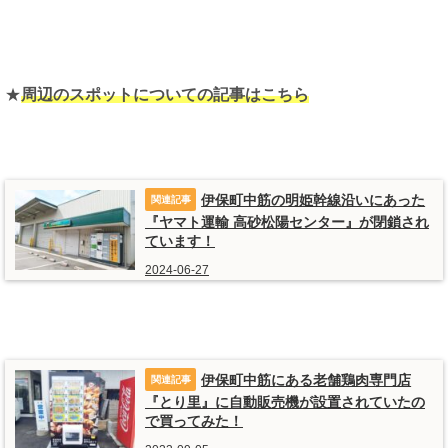
★
周辺のスポットについての記事はこちら
伊保町中筋の明姫幹線沿いにあった
『ヤマト運輸 高砂松陽センター』が閉鎖され
ています！
2024-06-27
伊保町中筋にある老舗鶏肉専門店
『とり里』に自動販売機が設置されていたの
で買ってみた！