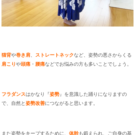
猫背
や
巻き肩
、
ストレートネック
など、姿勢の悪さからくる
肩こり
や
頭痛
・
腰痛
などでお悩みの方も多いことでしょう。
フラダンス
はかなり『
姿勢
』を意識した踊りになりますの
で、自然と
姿勢改善
につながると思います。
また姿勢をキープするために、
体幹
も鍛えられ、ご自身の基