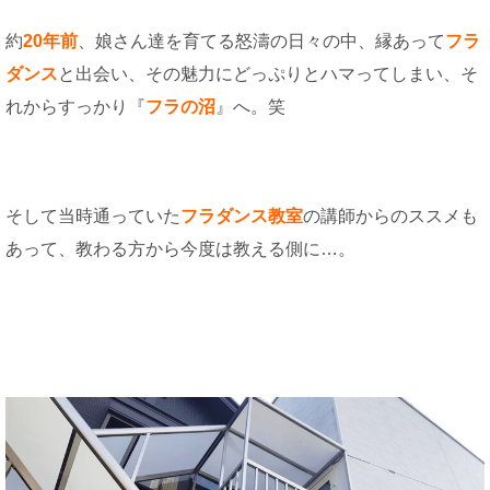
約
20年前
、娘さん達を育てる怒濤の日々の中、縁あって
フラ
ダンス
と出会い、その魅力にどっぷりとハマってしまい、そ
れからすっかり『
フラの沼
』へ。笑
そして当時通っていた
フラダンス教室
の講師からのススメも
あって、教わる方から今度は教える側に…。