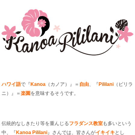
ハワイ語
で『
Kanoa
（カノア）』＝
自由
、『
Pililani
（ピリラ
ニ）』＝
楽園
を意味するそうです。
伝統的なしきたり等を重んじる
フラダンス教室
も多いという
中、『
Kanoa Pililani
』さんでは、皆さんが
イキイキ
とし