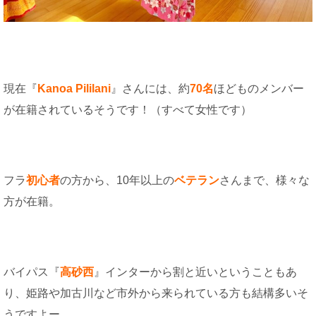
現在『
Kanoa Pililani
』さんには、約
70名
ほどものメンバー
が在籍されているそうです！（すべて女性です）
フラ
初心者
の方から、10年以上の
ベテラン
さんまで、様々な
方が在籍。
バイパス『
高砂西
』インターから割と近いということもあ
り、姫路や加古川など市外から来られている方も結構多いそ
うですよー。