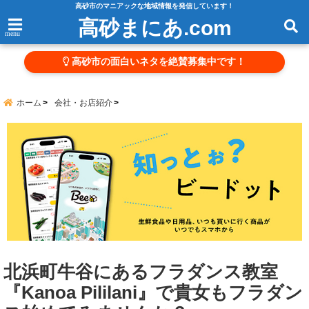
高砂市のマニアックな地域情報を発信しています！
高砂まにあ.com
menu
高砂市の面白いネタを絶賛募集中です！
ホーム
会社・お店紹介
北浜町牛谷にあるフラダンス教室
『Kanoa Pililani』で貴女もフラダン