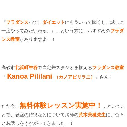
『
フラダンス
って、
ダイエッ
ト
にも良いって聞くし、試しに
一度やってみたいわぁ。』…という方に、おすすめの
フラダ
ンス教室
がありますよー！
高砂市
北浜町牛谷
で自宅兼スタジオを構える
フラダンス教室
Kanoa Pililani
『
（カノアピリラニ）
』さん！
無料体験レッスン実施中！
ただ今、
…というこ
とで、教室の特徴などについて講師の
荒木美穂
先生
に、色々
とお話しをうかがってきましたー！