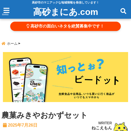
高砂市のマニアックな地域情報を発信しています！
高砂まにあ.com
menu
高砂市の面白いネタを絶賛募集中です！
ホーム
農菓みきやおかずセット
WRITER
2025年7月26日
ねこえもん