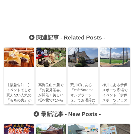
関連記事 -
Related Posts
-
【緊急告知！】
高御位山の麓で
荒井町にある
梅井にある伊保
イベントでしか
『お花見茶会』
『cafe&aroma
スポーツ広場で
買えない人気の
が開催！美しい
オンブラージ
イベント『伊保
『もちの実』が
桜を愛でながら
ュ』でお洒落に
スポーツフェス
『たかさご万灯
身も心もほっこ
朝カフェ！【高
タ』が開催！
祭』に今年も参
りと！
砂モーニングま
【参加無料】
最新記事 -
New Posts
-
戦！
にあ】