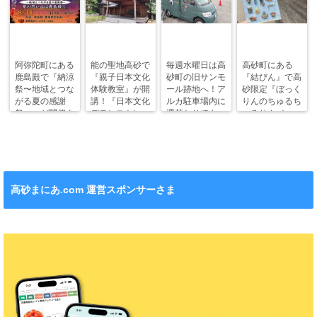
阿弥陀町にある
能の聖地高砂で
毎週水曜日は高
高砂町にある
鹿島殿で『納涼
『親子日本文化
砂町の旧サンモ
『結びん』で高
祭〜地域とつな
体験教室』が開
ール跡地へ！ア
砂限定『ぼっく
がる夏の感謝
講！『日本文化
ルカ駐車場内に
りんのちゅるち
祭〜』が開催さ
デモンストレー
週替わりでキッ
ゅるりん♪シー
れます！
ション』も！
チンカー！
ル』が新発売！
高砂まにあ.com 運営スポンサーさま