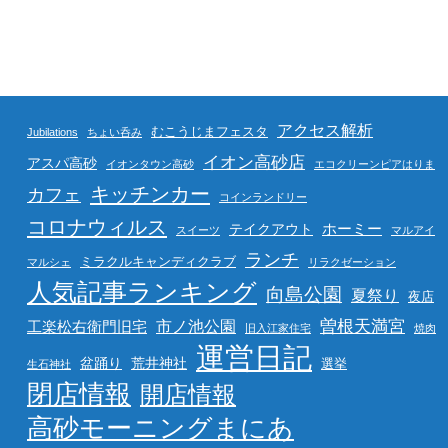
アクセス解析
むこうじまフェスタ
Jubilations
ちょい呑み
イオン高砂店
アスパ高砂
イオンタウン高砂
エコクリーンピアはりま
キッチンカー
カフェ
コインランドリー
コロナウィルス
ホーミー
テイクアウト
スイーツ
マルアイ
ランチ
ミラクルキャンディクラブ
マルシェ
リラクゼーション
人気記事ランキング
向島公園
夏祭り
夜店
曽根天満宮
市ノ池公園
工楽松右衛門旧宅
旧入江家住宅
焼肉
運営日記
盆踊り
荒井神社
選挙
生石神社
閉店情報
開店情報
高砂モーニングまにあ