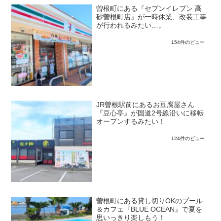
曽根町にある『セブンイレブン 高
砂曽根町店』が一時休業、改装工事
が行われるみたい…。
154件のビュー
JR曽根駅前にあるお豆腐屋さん
『豆心亭』が国道2号線沿いに移転
オープンするみたい！
124件のビュー
曽根町にある貸し切りOKのプール
＆カフェ『BLUE OCEAN』で夏を
思いっきり楽しもう！