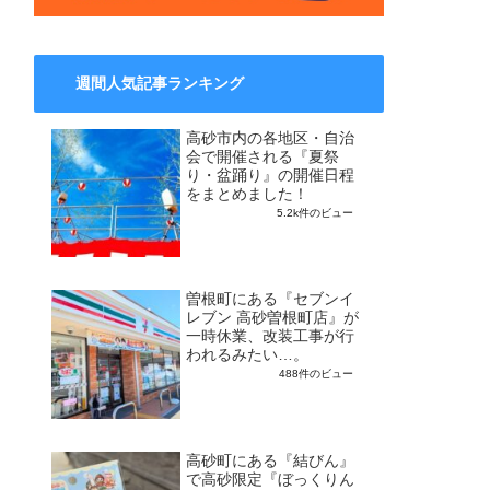
週間人気記事ランキング
高砂市内の各地区・自治
会で開催される『夏祭
り・盆踊り』の開催日程
をまとめました！
5.2k件のビュー
曽根町にある『セブンイ
レブン 高砂曽根町店』が
一時休業、改装工事が行
われるみたい…。
488件のビュー
高砂町にある『結びん』
で高砂限定『ぼっくりん