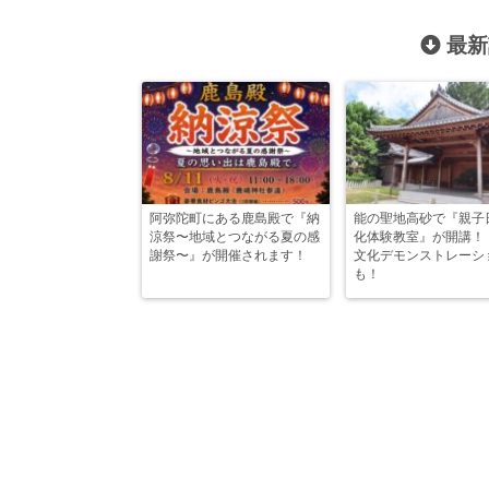
最新
阿弥陀町にある鹿島殿で『納
能の聖地高砂で『親子
涼祭〜地域とつながる夏の感
化体験教室』が開講！
謝祭〜』が開催されます！
文化デモンストレーシ
も！