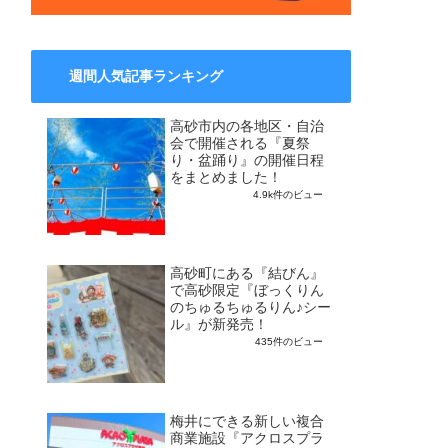
週間人気記事ランキング
高砂市内の各地区・自治
会で開催される『夏祭
り・盆踊り』の開催日程
をまとめました！
4.9k件のビュー
高砂町にある『結びん』
で高砂限定『ぼっくりん
のちゅるちゅるりん♪シー
ル』が新発売！
435件のビュー
梅井にできる新しい複合
商業施設『アクロスプラ