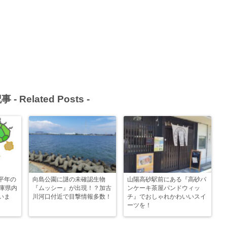
事 -
Related Posts
-
平年の
向島公園に謎の未確認生物
山陽高砂駅前にある『高砂パ
兵庫県内
『ムッシー』が出現！？加古
ンケーキ茶屋パンドウィッ
いま
川河口付近で目撃情報多数！
チ』でおしゃれかわいいスイ
ーツを！