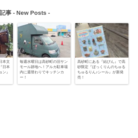
記事 -
New Posts
-
日本文
毎週水曜日は高砂町の旧サン
高砂町にある『結びん』で高
『日本
モール跡地へ！アルカ駐車場
砂限定『ぼっくりんのちゅる
ョン』
内に週替わりでキッチンカ
ちゅるりん♪シール』が新発
ー！
売！