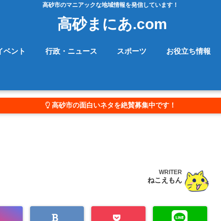
高砂市のマニアックな地域情報を発信しています！
高砂まにあ.com
イベント
行政・ニュース
スポーツ
お役立ち情報
高砂市の面白いネタを絶賛募集中です！
WRITER
ねこえもん