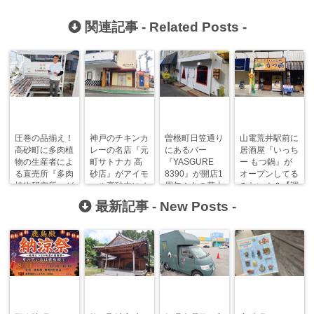
関連記事 -
Related Posts
-
圧巻の品揃え！
神戸のチキンカ
曽根町日笠通り
山電荒井駅前に
高砂町に多肉植
レーの名店『元
にあるバー
居酒屋『いっち
物の生産者によ
町サトナカ 高
『YASGURE
ー もつ鍋』が
る直売所『多肉
砂店』がアイモ
8390』が開店1
オープンしてる
植物研究所』が
ール高砂内にオ
周年！あの花火
みたい！？【調
オープン！
ープンします！
大会にも出店さ
査進行中】
最新記事 -
New Posts
-
れます！