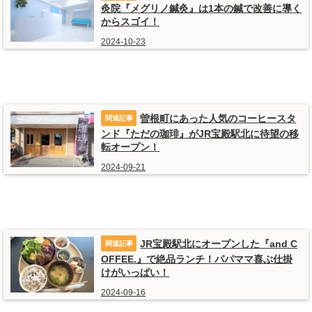
灸院『メグリノ鍼灸』は1本の鍼で改善に導く
からスゴイ！
2024-10-23
曽根町にあった人気のコーヒースタ
ンド『ただの珈琲』がJR宝殿駅北に待望の移
転オープン！
2024-09-21
JR宝殿駅北にオープンした『and C
OFFEE.』で絶品ランチ！パパママ喜ぶ仕掛
けがいっぱい！
2024-09-16