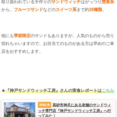
取り扱われている手作りの
サンドウィッチ
はがっつり
惣菜系
から、
フルーツサンド
などの
スイーツ系
まで約
30種類
。
他にも
季節限定
のサンドもありますが、人気のものから売り
切れちゃいますので、お目当てのものがある方は早めのご来
店をおすすめします。
★
『神戸サンドウィッチ工房』さんの実食レポートは
こちら
高砂市神爪にある老舗のサンドウィ
ッチ専門店『神戸サンドウィッチ工房』へ行
ってみた！