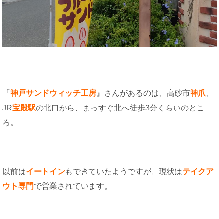
『
神戸サンドウィッチ工房
』さんがあるのは、高砂市
神爪
、
JR
宝殿駅
の北口から、まっすぐ北へ徒歩3分くらいのとこ
ろ。
以前は
イートイン
もできていたようですが、現状は
テイクア
ウト専門
で営業されています。