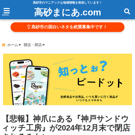
高砂市のマニアックな地域情報を発信しています！
高砂まにあ.com
menu
高砂市の面白いネタを絶賛募集中です！
ホーム
開店・閉店
【悲報】神爪にある『神戸サンドウ
ィッチ工房』が2024年12月末で閉店