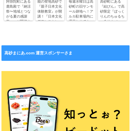
阿弥陀町にある
能の聖地高砂で
毎週水曜日は高
高砂町にある
鹿島殿で『納涼
『親子日本文化
砂町の旧サンモ
『結びん』で高
祭〜地域とつな
体験教室』が開
ール跡地へ！ア
砂限定『ぼっく
がる夏の感謝
講！『日本文化
ルカ駐車場内に
りんのちゅるち
祭〜』が開催さ
デモンストレー
週替わりでキッ
ゅるりん♪シー
れます！
ション』も！
チンカー！
ル』が新発売！
高砂まにあ.com 運営スポンサーさま